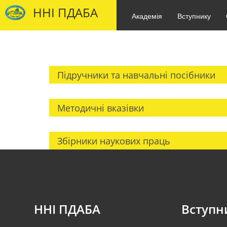
ННІ ПДАБА
Академія
Вступнику
Підручники та навчальні посібники
Методичні вказівки
Збірники наукових праць
ННІ ПДАБА
Вступн