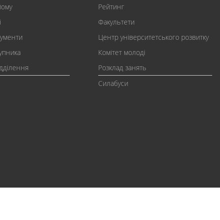
йому
Рейтинг
і
Факультети
кументи
Центр університетського розвитку
упника
Комітет молоді
ідділення
Розклад занять
Силабуси