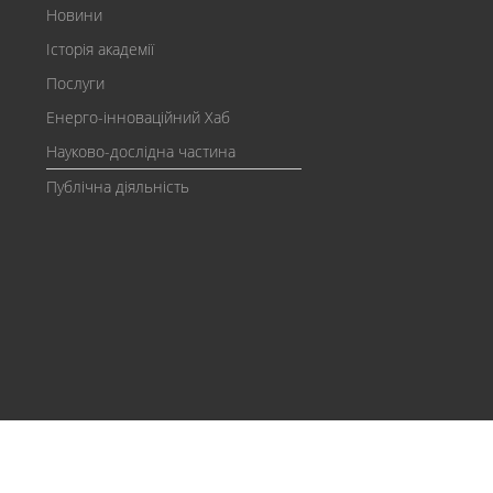
Новини
Історія академії
Послуги
Енерго-інноваційний Хаб
Науково-дослідна частина
Публічна діяльність