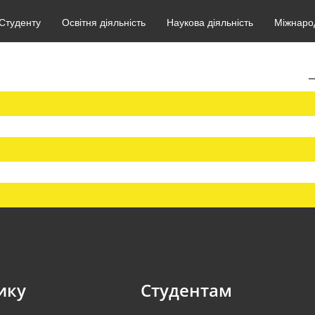
Студенту
Освітня діяльність
Наукова діяльність
Міжнарод
ику
Студентам