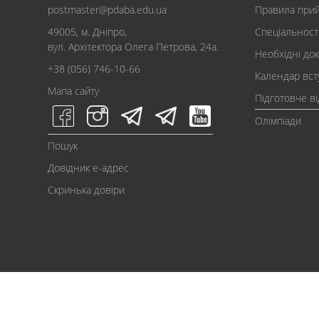
postmaster@pdaba.edu.ua
Правила при
49005, м. Дніпро,
Спеціальност
вул. Архітектора Олега Петрова, 24а.
Необхідні до
+38 (056) 746-10-66
Календар вст
Мапа сайту
Підготовче в
Олімпіади
Пошук
Довідник e-адрес
Скринька довіри