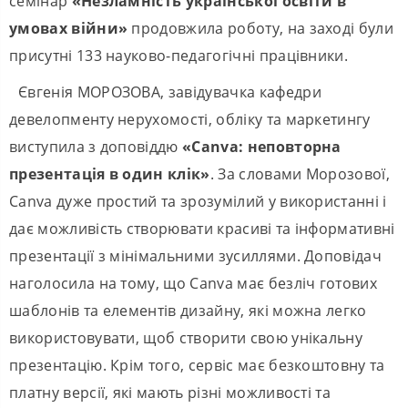
семінар
«Незламність української освіти в
умовах війни»
продовжила роботу, на заході були
присутні 133 науково-педагогічні працівники.
Євгенія МОРОЗОВА, завідувачка кафедри
девелопменту нерухомості, обліку та маркетингу
виступила з доповіддю
«Canva: неповторна
презентація в один клік»
. За словами Морозової,
Canva дуже простий та зрозумілий у використанні і
дає можливість створювати красиві та інформативні
презентації з мінімальними зусиллями. Доповідач
наголосила на тому, що Canva має безліч готових
шаблонів та елементів дизайну, які можна легко
використовувати, щоб створити свою унікальну
презентацію. Крім того, сервіс має безкоштовну та
платну версії, які мають різні можливості та