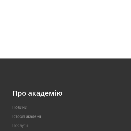
Про академію
Новини
Історія академії
Послуги