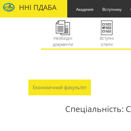
ННІ ПДАБА
Академія
Вступнику
Необхідні
Вступні
Правил
документи
іспити
прийом
ННІІОТ
Міжнародні
Олімпіа
проекти
Економічний факультет
Спеціальність: 