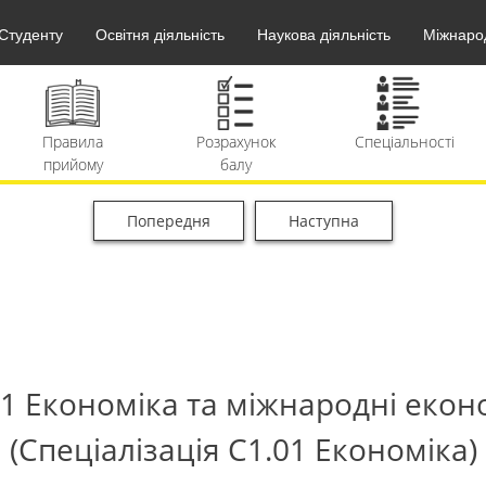
Студенту
Освітня діяльність
Наукова діяльність
Міжнарод
а
Розрахунок
Спеціальності
Календ
у
балу
вступн
Попередня
Наступна
ди
Вартість
F.A.Q.
Архів
навчання
матеріа
С1 Економіка та міжнародні екон
(Спеціалізація С1.01 Економіка)