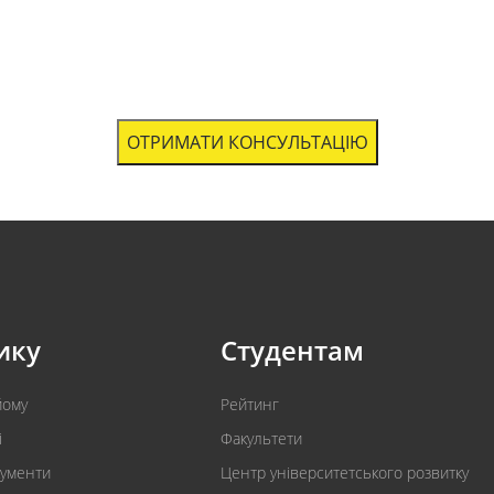
ОТРИМАТИ КОНСУЛЬТАЦІЮ
ику
Студентам
йому
Рейтинг
і
Факультети
кументи
Центр університетського розвитку