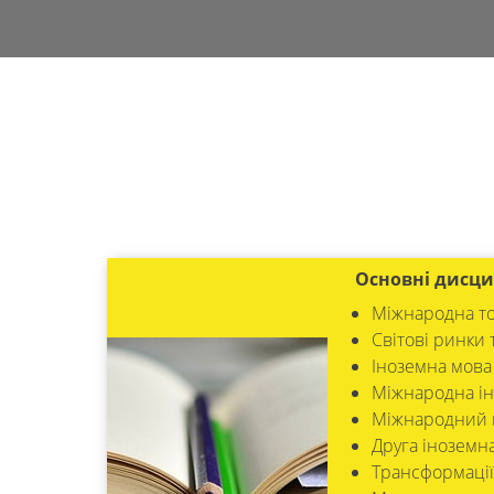
Основні дисци
Міжнародна то
Світові ринки 
Іноземна мова
Міжнародна ін
Міжнародний 
Друга іноземн
Трансформації 