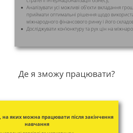
стратегії інтернаціоналізаціїї бізнесу;
Аналізувати усі можливі об'єкти вкладання гро
приймати оптимальні рішення щодо використ
міжнародного фінансового ринку і його складо
Досліджувати кон’юнктуру та рух цін на міжнар
Де я зможу працювати?
, на яких можна працювати після закінчення
навчання