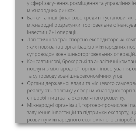
у сфері залучення, розміщення та управління і
міжнародних ринках.
Банки та інші фінансово-кредитні установи, як
міжнародні розрахунки, торговельне фінансува
інвестиційні операції.
Логістичні та транспортно-експедиторські компа
яких пов’язана з організацією міжнародних пос
супроводом зовнішньоторговельних операцій
Консалтингові, брокерські та аналітичні компан
послуги з міжнародної торгівлі, інвестування, 
та супроводу зовнішньоекономічних угод.
Органи державної влади та місцевого самовряд
реалізують політику у сфері міжнародної торгів
співробітництва та економічного розвитку.
Міжнародні організації, торгово-промислові пал
залучення інвестицій та підтримки експорту, 
розвитку міжнародного економічного співробіт