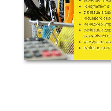
економіст з мі
консультант і
фахівець відді
місцевого сам
менеджер (упр
фахівець в де
економічної по
консультант/ек
фахівець з мі