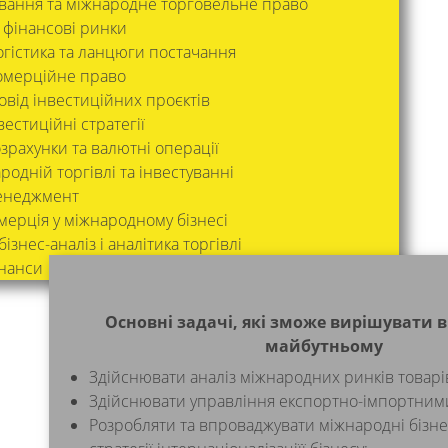
вання та міжнародне торговельне право
і фінансові ринки
гістика та ланцюги постачання
омерційне право
овід інвестиційних проєктів
естиційні стратегії
зрахунки та валютні операції
родній торгівлі та інвестуванні
енеджмент
мерція у міжнародному бізнесі
знес-аналіз і аналітика торгівлі
інанси
Основні задачі, які зможе вирішувати 
майбутньому
Здійснювати аналіз міжнародних ринків товарів
Здійснювати управління експортно-імпортним
Розробляти та впроваджувати міжнародні бізнес