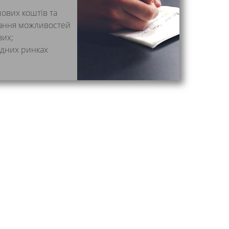
шових коштів та
ання можливостей
вих;
одних ринках