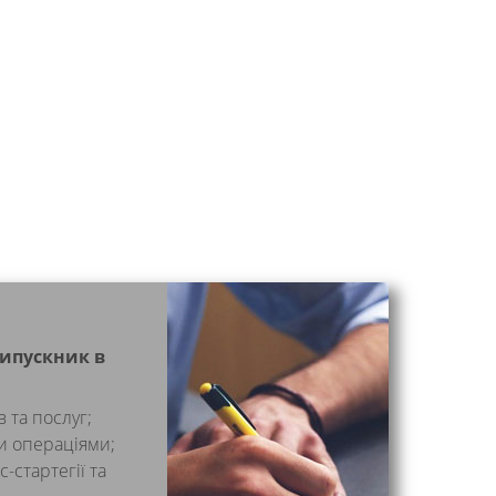
випускник в
 та послуг;
и операціями;
-стартегії та