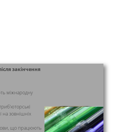
ісля закінчення
ють міжнародну
триб'юторські
ї на зовнішніх
анови, що працюють