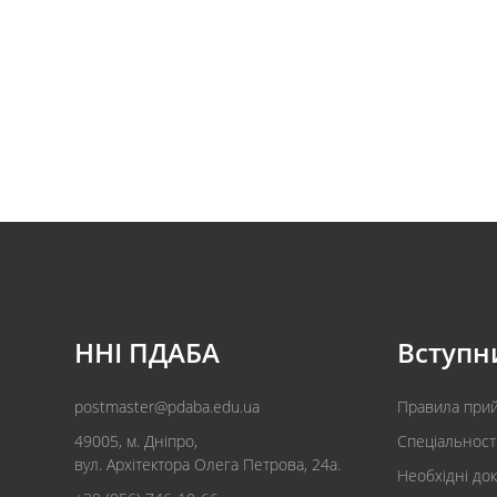
ННІ ПДАБА
Вступн
postmaster@pdaba.edu.ua
Правила при
49005, м. Дніпро,
Спеціальност
вул. Архітектора Олега Петрова, 24а.
Необхідні до