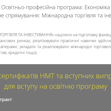
Освітньо-професійна програма: Економіка
е спрямування: Міжнародна торгівля та ін
ГІВЛЯ ТА ІНВЕСТУВАННЯ» націлено на підготовку фахівців
нсових ринках; реалізовувати практичні навички здійсне
аперами; укладати та реалізовувати міжнародні торговельн
ові, кредитні тощо).
сертифікатів НМТ та вступних ви
для вступу на освітню програму
тракт