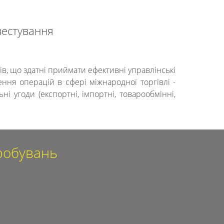
вестування
, що здатні приймати ефективні управлінські
ння операцій в сфері міжнародної торгівлі -
і угоди (експортні, імпортні, товарообмінні,
пробувань