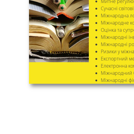
Митне регулю
Сучасні світов
Міжнародна ло
Міжнародне к
Оцінка та супр
Міжнародні інв
Міжнародні ро
Ризики у міжна
Експортний м
Електронна ко
Міжнародний бі
Міжнародні ф