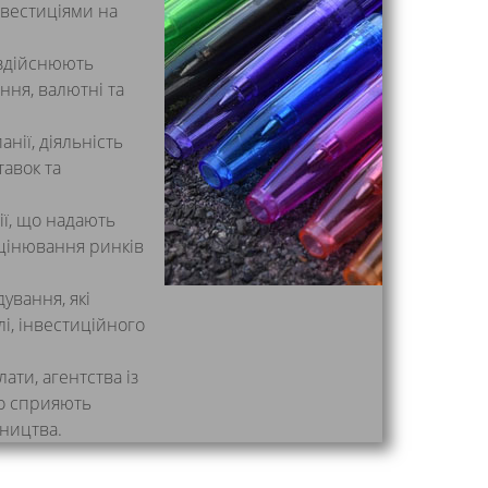
нвестиціями на
і здійснюють
ння, валютні та
нії, діяльність
тавок та
.
ії, що надають
оцінювання ринків
ування, які
лі, інвестиційного
ати, агентства із
що сприяють
ництва.