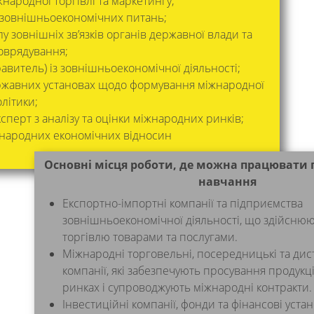
жнародної торгівлі та маркетингу;
з зовнішньоекономічних питань;
лу зовнішніх звʼязків органів державної влади та
оврядування;
авитель) із зовнішньоекономічної діяльності;
ржавних установах щодо формування міжнародної
літики;
сперт з аналізу та оцінки міжнародних ринків;
жнародних економічних відносин
Основні місця роботи, де можна працювати п
навчання
Експортно-імпортні компанії та підприємства
зовнішньоекономічної діяльності, що здійсню
торгівлю товарами та послугами.
Міжнародні торговельні, посередницькі та дис
компанії, які забезпечують просування продукці
ринках і супроводжують міжнародні контракти.
Інвестиційні компанії, фонди та фінансові уст