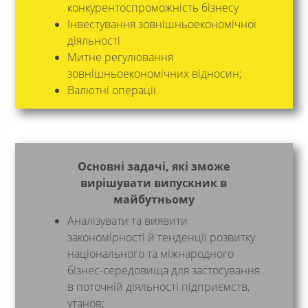
конкурентоспроможність бізнесу
Інвестування зовнішньоекономічної
діяльності
Митне регулювання
зовнішньоекономічних відносин;
Валютні операції.
Основні задачі, які зможе
вирішувати випускник в
майбутньому
Аналізувати та виявити
закономірності й тенденції розвитку
національного та міжнародного
бізнес-середовища для застосування
в поточній діяльності підприємств,
утанов;