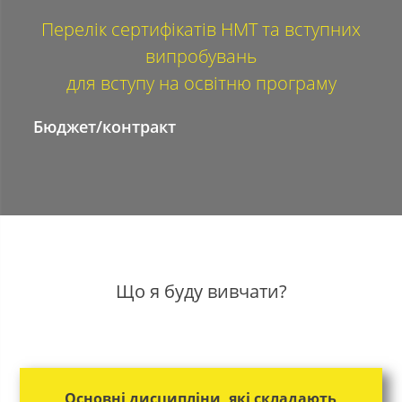
Перелік сертифікатів НМТ та вступних
випробувань
для вступу на освітню програму
Бюджет/контракт
Що я буду вивчати?
Основні дисципліни, які складають