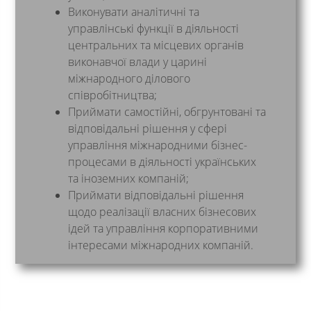
Виконувати аналітичні та
управлінські функції в діяльності
центральних та місцевих органів
виконавчої влади у царині
міжнародного ділового
співробітництва;
Приймати самостійні, обгрунтовані та
відповідальні рішення у сфері
управління міжнародними бізнес-
процесами в діяльності українських
та іноземних компаній;
Приймати відповідальні рішення
щодо реалізації власних бізнесових
ідей та управління корпоративними
інтересами міжнародних компаній.