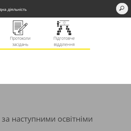
на діяльність
Протоколи
Підготовче
Рейтинги і
засідань
відділення
накази
риймальна
Необхідні
комісія
документи
 за наступними освітніми