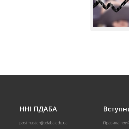
ННІ ПДАБА
Вступн
postmaster@pdaba.edu.ua
Правила при