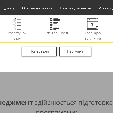
Студенту
Освітня діяльність
Наукова діяльність
Міжнарод
озрахунок
Спеціальності
Календар
балу
вступника
Попередня
Наступна
Вартість
F.A.Q.
Архів
П
навчання
матеріалів
енеджмент
здійснюється підготовка
програмами: