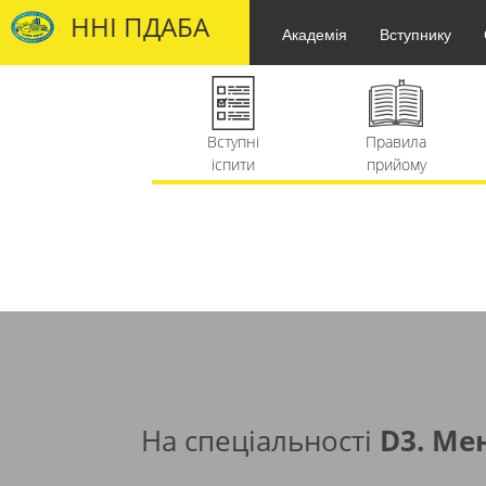
ННІ ПДАБА
Академія
Вступнику
Вступні
Правила
Р
іспити
прийому
Міжнародні
Олімпіади
проекти
На спеціальності
D3. М