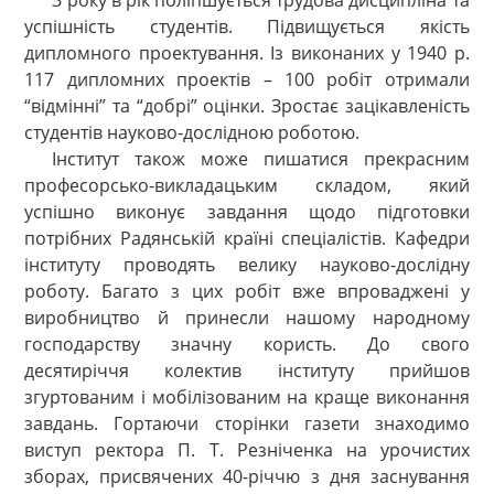
З року в рік поліпшується трудова дисципліна та
успішність студентів. Підвищується якість
дипломного проектування. Із виконаних у 1940 р.
117 дипломних проектів – 100 робіт отримали
“відмінні” та “добрі” оцінки. Зростає зацікавленість
студентів науково-дослідною роботою.
Інститут також може пишатися прекрасним
професорсько-викладацьким складом, який
успішно виконує завдання щодо підготовки
потрібних Радянській країні спеціалістів. Кафедри
інституту проводять велику науково-дослідну
роботу. Багато з цих робіт вже впроваджені у
виробництво й принесли нашому народному
господарству значну користь. До свого
десятиріччя колектив інституту прийшов
згуртованим і мобілізованим на краще виконання
завдань. Гортаючи сторінки газети знаходимо
виступ ректора П. Т. Резніченка на урочистих
зборах, присвячених 40-річчю з дня заснування