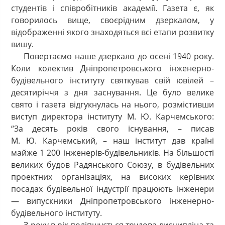
студентів і співробітників академії. Газета є, як
говорилось вище, своєрідним дзеркалом, у
відображенні якого знаходяться всі етапи розвитку
вишу.
Повертаємо наше дзеркало до осені 1940 року.
Коли колектив Дніпропетровського інженерно-
будівельного інституту святкував свій ювілей –
десятиріччя з дня заснування. Це було велике
свято і газета відгукнулась на нього, розмістивши
виступ директора інституту М. Ю. Карчемського:
“За десять років свого існування, – писав
М. Ю. Карчемський, – наш інститут дав країні
майже 1 200 інженерів-будівельників. На більшості
великих будов Радянського Союзу, в будівельних
проектних організаціях, на високих керівних
посадах будівельної індустрії працюють інженери
— випускники Дніпропетровського інженерно-
будівельного інституту.