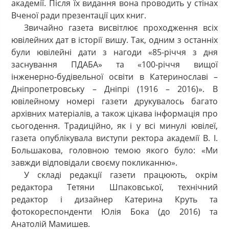
академії. Після їх видання вона проводить у стінах
Вченої ради презентації цих книг.
Звичайно газета висвітлює проходження всіх
ювілейних дат в історії вишу. Так, одним з останніх
були ювілейні дати з нагоди «85-річчя з дня
заснування ПДАБА» та «100-річчя вищої
інженерно-будівельної освіти в Катеринославі –
Дніпропетровську – Дніпрі (1916 – 2016)». В
ювілейному номері газети друкувалось багато
архівних матеріалів, а також цікава інформація про
сьогодення. Традиційно, як і у всі минулі ювілеї,
газета опублікувала виступи ректора академії В. І.
Большакова, головною темою якого було: «Ми
завжди відповідали своєму покликанню».
У складі редакції газети працюють, окрім
редактора Тетяни Шпаковської, технічний
редактор і дизайнер Катерина Круть та
фотокореспонденти Юлія Бока (до 2016) та
Анатолій Мамишев.