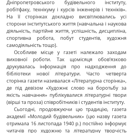
Дніпропетровського будівельного інституту,
робітфаку, технікуму і курсів інженерів і техніків».
На її сторінках докладно висвітлювались усі
сторони інститутського життя (навчальна і наукова
діяльність, партійне життя, успішність, дисципліна,
спортивна робота, побут студентів, художня
самодіяльність тощо).
Особливе місце у газеті належало заходам
виховної роботи. Так щомісяця обов’язково
друкувалась інформація про надходження до
бібліотеки нової літератури. Часто четверта
сторінка газети називалася «Літературна сторінка»,
де під девізом «Художнє слово на боротьбу за
якість навчання» публікувалися літературні твори
(вірші та проза) співробітників і студентів інституту.
Сьогодні, продовжуючи цю традицію, газета
академії «Молодий будівельник» (цю назву газета
отримала 16 листопада 1940 р.) постійно інформує
читачів про художню та літературну творчість