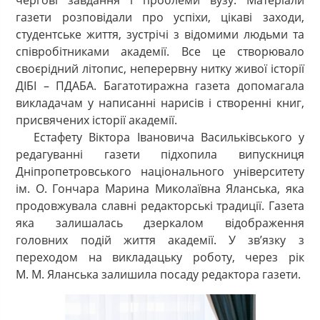
чергові завдання і проблеми вузу. Матеріали
газети розповідали про успіхи, цікаві заходи,
студентське життя, зустрічі з відомими людьми та
співробітниками академії. Все це створювало
своєрідний літопис, неперервну нитку живої історії
ДІБІ – ПДАБА. Багатотиражна газета допомагала
викладачам у написанні нарисів і створенні книг,
присвячених історії академії.
Естафету Віктора Івановича Васильківського у
редагуванні газети підхопила випускниця
Дніпропетровського національного університету
ім. О. Гончара Марина Миколаївна Яланська, яка
продовжувала славні редакторські традиції. Газета
яка залишалась дзеркалом відображення
головних подій життя академії. У зв’язку з
переходом на викладацьку роботу, через рік
М. М. Яланська залишила посаду редактора газети.