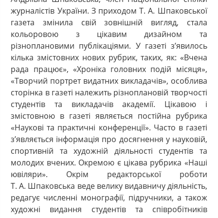
журналістів України. З приходом Т. А. Шпаковської
газета змінила свій зовнішній вигляд, стала
кольоровою з цікавим дизайном та
різноплановими публікаціями. У газеті з’явилось
кілька змістовних нових рубрик, таких, як: «Вчена
рада працює», «Хроніка головних подій місяця»,
«Творчий портрет видатних викладачів», особлива
сторінка в газеті належить різноплановій творчості
студентів та викладачів академії. Цікавою і
змістовною в газеті являється постійна рубрика
«Наукові та практичні конференції». Часто в газеті
з’являється інформація про досягнення у науковій,
спортивній та художній діяльності студентів та
молодих вчених. Окремою є цікава рубрика «Наші
ювіляри». Окрім редакторської роботи
Т. А. Шпаковська веде велику видавничу діяльність,
редагує численні монографії, підручники, а також
художні видання студентів та співробітників