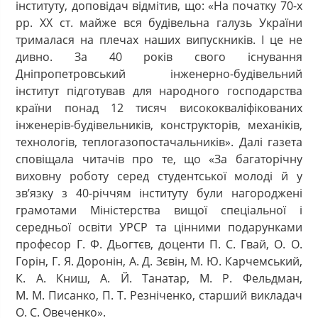
інституту, доповідач відмітив, що: «На початку 70-х
рр. ХХ ст. майже вся будівельна галузь України
трималася на плечах наших випускників. І це не
дивно. За 40 років свого існування
Дніпропетровський інженерно-будівельний
інститут підготував для народного господарства
країни понад 12 тисяч висококваліфікованих
інженерів-будівельників, конструкторів, механіків,
технологів, теплогазопостачальників». Далі газета
сповіщала читачів про те, що «За багаторічну
виховну роботу серед студентської молоді й у
зв’язку з 40-річчям інституту були нагороджені
грамотами Міністерства вищої спеціальної і
середньої освіти УРСР та цінними подарунками
професор Г. Ф. Дьогтєв, доценти П. С. Гвай, О. О.
Горін, Г. Я. Доронін, А. Д. Зєвін, М. Ю. Карчемський,
К. А. Книш, А. Й. Танатар, М. Р. Фельдман,
М. М. Писанко, П. Т. Резніченко, старший викладач
О. С. Овеченко».