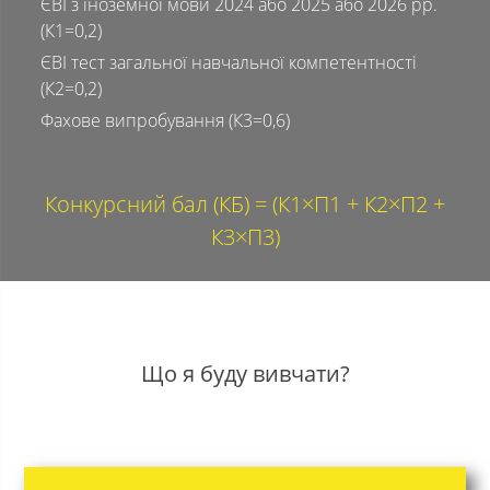
ЄВІ з іноземної мови 2024 або 2025 або 2026 рр.
(К1=0,2)
ЄВІ тест загальної навчальної компетентності
(К2=0,2)
Фахове випробування (К3=0,6)
Конкурсний бал (КБ) = (К1×П1 + К2×П2 +
К3×П3)
Що я буду вивчати?