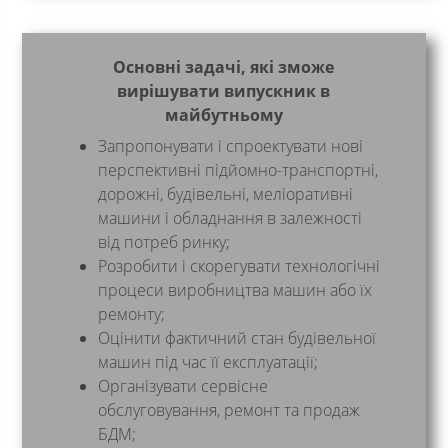
Основні задачі, які зможе
вирішувати випускник в
майбутньому
Запропонувати і спроектувати нові
перспективні підйомно-транспортні,
дорожні, будівельні, меліоративні
машини і обладнання в залежності
від потреб ринку;
Розробити і скорегувати технологічні
процеси виробництва машин або їх
ремонту;
Оцінити фактичний стан будівельної
машин під час її експлуатації;
Організувати сервісне
обслуговування, ремонт та продаж
БДМ;