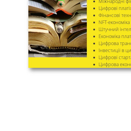
Міжнародні ф
Цифрові платі
Фінансові техно
NFT-економіка
Штучний інтеле
Економіка пла
Цифрова транс
Інвестиції в ц
Цифрові старта
Цифрова екон