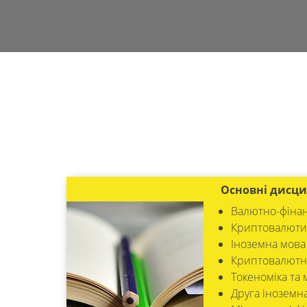
Основні дисци
Валютно-фінан
Криптовалюти
Іноземна мова
Криптовалютні
Токеноміка та
Друга іноземн