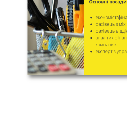
Основні посади
економіст/фін
фахівець з мі
фахівець відд
аналітик фіна
компаніях;
експерт з упр