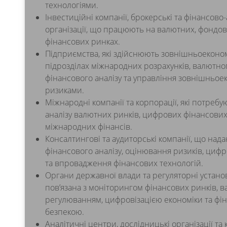
технологіями.
Інвестиційні компанії, брокерські та фінансово
організації, що працюють на валютних, фондов
фінансових ринках.
Підприємства, які здійснюють зовнішньоекономі
підрозділах міжнародних розрахунків, валютно
фінансового аналізу та управління зовнішньо
ризиками.
Міжнародні компанії та корпорації, які потребую
аналізу валютних ринків, цифрових фінансових
міжнародних фінансів.
Консалтингові та аудиторські компанії, що нада
фінансового аналізу, оцінювання ризиків, циф
та впровадження фінансових технологій.
Органи державної влади та регуляторні установ
пов’язана з моніторингом фінансових ринків, 
регулюванням, цифровізацією економіки та фі
безпекою.
Аналітичні центри, дослідницькі організації та 