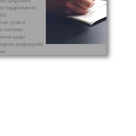
нших цифрових
 господарювання.
ліз
ючи сучасні
і системи.
ішення щодо
ародних розрахунків
ми.