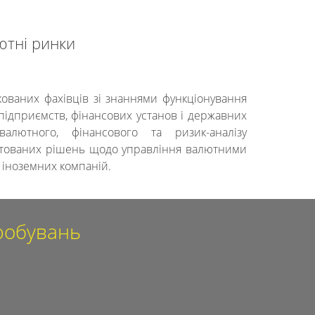
ютні ринки
ваних фахівців зі знаннями функціонування
 підприємств, фінансових установ і державних
валютного, фінансового та ризик-аналізу
унтованих рішень щодо управління валютними
 іноземних компаній.
пробувань