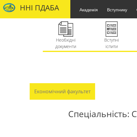
ННІ ПДАБА
Академія
Вступнику
Необхідні
Вступні
Правила
документи
іспити
прийому
ННІІОТ
Міжнародні
Олімпіади
проекти
Економічний факультет
Спеціальність: 