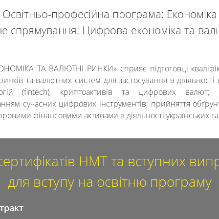
Освітньо-професійна програма: Економіка
е спрямування: Цифрова економіка та вал
ОМІКА ТА ВАЛЮТНІ РИНКИ» сприяє підготовці кваліфіко
инків та валютних систем для застосування в діяльності
гій (fintech), криптоактивів та цифрових валют; 
анням сучасних цифрових інструментів; прийняття обґр
ровими фінансовими активами в діяльності українських та
сертифікатів НМТ та вступних ви
для вступу на освітню програму
тракт