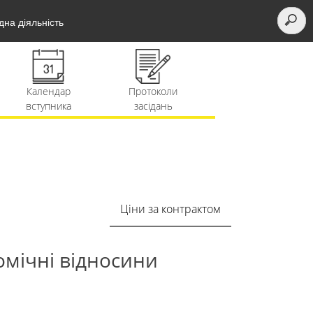
на діяльність
Протоколи
Підготовче
Рейтинги і
засідань
відділення
накази
Приймальна
комісія
Ціни за контрактом
омічні відносини