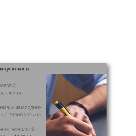
випускник в
ологій,
моделей на
нків, міжнародних
в, що впливають на
вих технологій