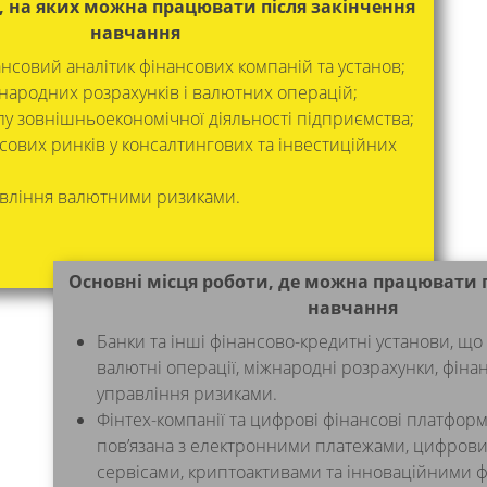
, на яких можна працювати після закінчення
навчання
ансовий аналітик фінансових компаній та установ;
жнародних розрахунків і валютних операцій;
ілу зовнішньоекономічної діяльності підприємства;
нсових ринків у консалтингових та інвестиційних
авління валютними ризиками.
Основні місця роботи, де можна працювати п
навчання
Банки та інші фінансово-кредитні установи, щ
валютні операції, міжнародні розрахунки, фінан
управління ризиками.
Фінтех-компанії та цифрові фінансові платформи
пов’язана з електронними платежами, цифров
сервісами, криптоактивами та інноваційними 