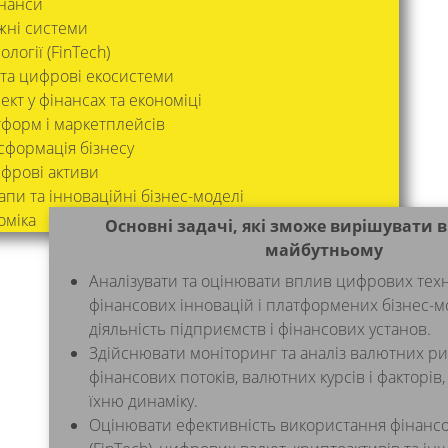
інанси
жні системи
логії (FinTech)
 та цифрові екосистеми
кт у фінансах та економіці
тформ і маркетплейсів
формація бізнесу
ифрові активи
пи та інноваційні бізнес-моделі
оміка
Основні задачі, які зможе вирішувати 
майбутньому
Аналізувати та оцінювати вплив цифрових техн
фінансових інновацій і платформених бізнес-
діяльність підприємств і фінансових установ.
Здійснювати моніторинг та аналіз валютних ри
фінансових потоків, валютних курсів і факторі
їхню динаміку.
Оцінювати ефективність використання фінансо