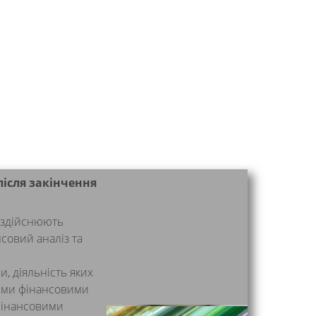
ісля закінчення
о здійснюють
совий аналіз та
, діяльність яких
ими фінансовими
фінансовими