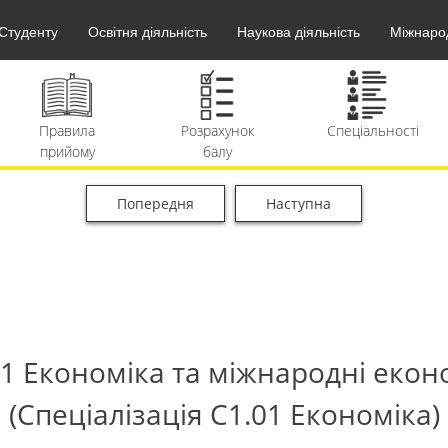
Студенту
Освітня діяльність
Наукова діяльність
Міжнарод
Розрахунок
Спеціальності
Календар
балу
вступника
Попередня
Наступна
Вартість
F.A.Q.
Архів
навчання
матеріалів
С1 Економіка та міжнародні екон
(Спеціалізація С1.01 Економіка)