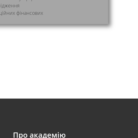
лідження
аційних фінансових
Про академію