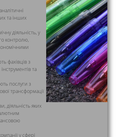
-аналітичні
их та інших
чну діяльність, у
го контролю,
економічними
ть фахівців з
 інструментів та
ють послуги з
рової трансформації
и, діяльність яких
валютним
нансовою
компанії у сфері