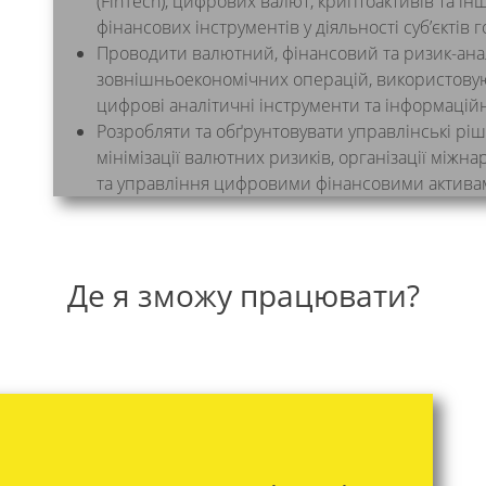
(FinTech), цифрових валют, криптоактивів та і
фінансових інструментів у діяльності суб’єктів
Проводити валютний, фінансовий та ризик-ана
зовнішньоекономічних операцій, використову
цифрові аналітичні інструменти та інформаційн
Розробляти та обґрунтовувати управлінські р
мінімізації валютних ризиків, організації міжн
та управління цифровими фінансовими актива
Де я зможу працювати?