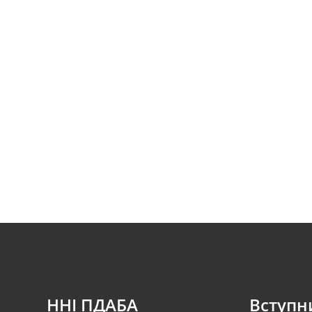
ННІ ПДАБА
Вступн