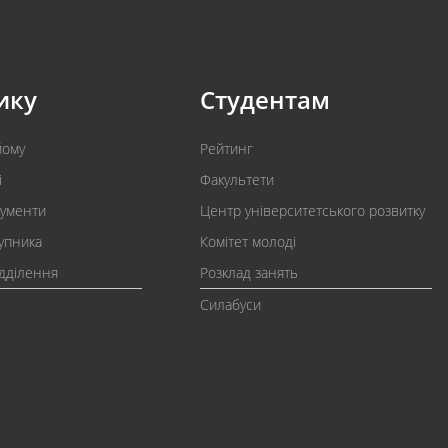
ику
Студентам
йому
Рейтинг
і
Факультети
кументи
Центр університетського розвитку
упника
Комітет молоді
ідділення
Розклад занять
Силабуси