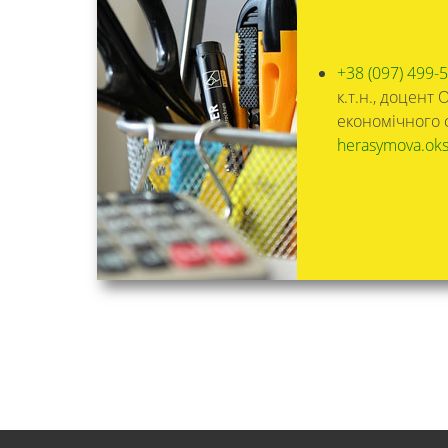
+38 (097) 499-
к.т.н., доцен
економічного 
herasymova.ok