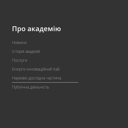
Про академію
Новини
Історія академії
Послуги
Енерго-інноваційний Хаб
Науково-дослідна частина
Публічна діяльність