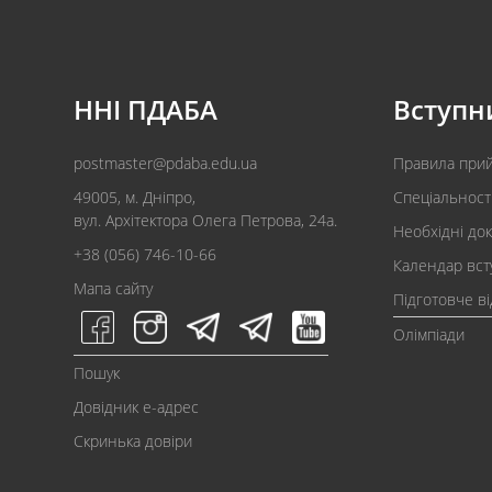
ННІ ПДАБА
Вступн
postmaster@pdaba.edu.ua
Правила при
49005, м. Дніпро,
Спеціальност
вул. Архітектора Олега Петрова, 24а.
Необхідні до
+38 (056) 746-10-66
Календар вст
Мапа сайту
Підготовче в
Олімпіади
Пошук
Довідник e-адрес
Скринька довіри