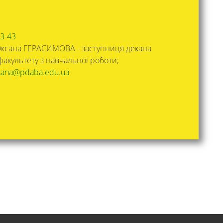
53-43
т Оксана ГЕРАСИМОВА - заступниця декана
факультету з навчальної роботи;
sana@pdaba.edu.ua