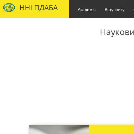
ННІ ПДАБА
Академія
Вступнику
Наукови