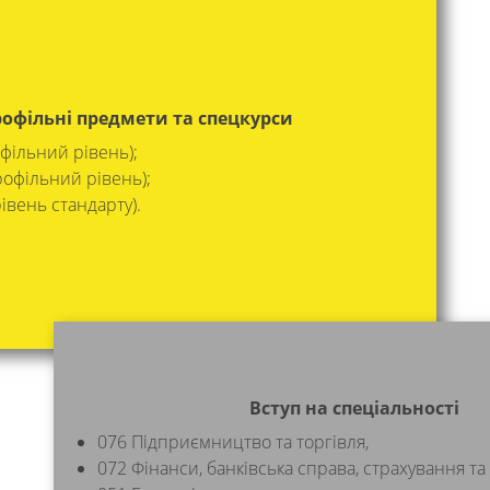
офільні предмети та спецкурси
фільний рівень);
рофільний рівень);
івень стандарту).
Вступ на спеціальності
076 Підприємництво та торгівля,
072 Фінанси, банківська справа, страхування т