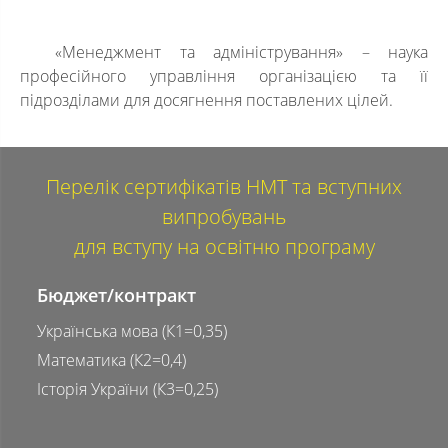
«Менеджмент та адміністрування» – наука
професійного управління організацією та її
підрозділами для досягнення поставлених цілей.
Перелік сертифікатів НМТ та вступних
випробувань
для вступу на освітню програму
Бюджет/контракт
Українська мова (К1=0,35)
Математика (К2=0,4)
Історія України (К3=0,25)