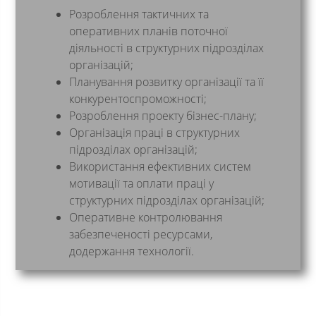
Розроблення тактичних та
оперативних планів поточної
діяльності в структурних підрозділах
організацій;
Планування розвитку організації та її
конкурентоспроможності;
Розроблення проекту бізнес-плану;
Організація праці в структурних
підрозділах організацій;
Використання ефективних систем
мотивації та оплати праці у
структурних підрозділах організацій;
Оперативне контролювання
забезпеченості ресурсами,
додержання технології.