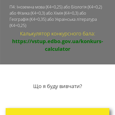
П4: Іноземна мова (К4=0,25) або Біологія (К4=0,2)
або Фізика (К4=0,3) або Хімія (К4=0,3) або
Географія (К4=0,35) або Українська література
(К4=0,25)
Калькулятор конкурсного бала:
https://vstup.edbo.gov.ua/konkurs-
calculator
Що я буду вивчати?