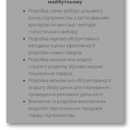
майбутньому
Розробка схеми вибору цільового
ринку підприємства з застосуванням
критеріїв сегментації і методів
статистичного вибору;
Розробка науково-обґрунтованої
методики оцінки ефективності
розробки нових товарів;
Розробка економічної моделі
стратегії розвитку збутової мережі
поширення товарів;
Розробка економічно-обґрунтованого
апарату збору даних для планування і
проведення рекламної діяльності;
Вивчення та розробка економічних
моделей персональних продажів
товару підприємства.