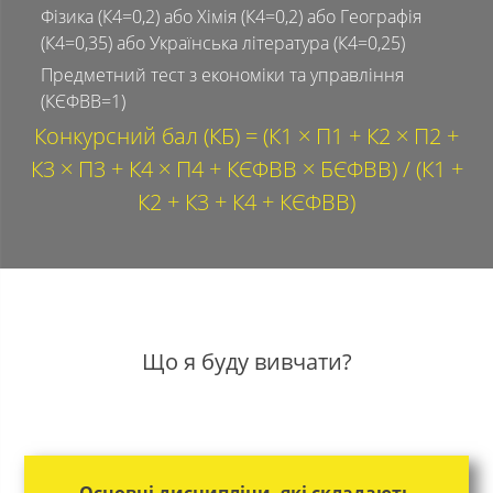
Фізика (К4=0,2) або Хімія (К4=0,2) або Географія
(К4=0,35) або Українська література (К4=0,25)
Предметний тест з економіки та управління
(КЄФВВ=1)
Конкурсний бал (КБ) = (К1 × П1 + К2 × П2 +
К3 × П3 + К4 × П4 + КЄФВВ × БЄФВВ) / (К1 +
К2 + К3 + К4 + КЄФВВ)
Що я буду вивчати?