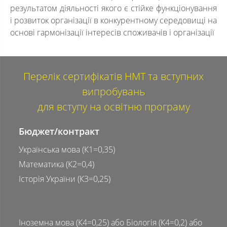
результатом діяльності якого є стійке функціонування
і розвиток організації в конкурентному середовищі на
основі гармонізації інтересів споживачів і організації
Перелік сертифікатів НМТ та вступних
випробувань
для вступу на освітню програму
Бюджет/контракт
Українська мова (К1=0,35)
Математика (К2=0,4)
Історія України (К3=0,25)
Іноземна мова (К4=0,25) або Біологія (К4=0,2) або