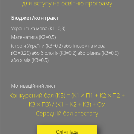
для вступу на освітню програму
Бюджет/контракт
Українська мова (К1=0,3)
Математика (К2=0,5)
історія України (К3=0,2) або іноземна мова
(К3=0,25) або біологія (К3=0,2) або фізика (К3=0,5)
або хімія (К3=0,5)
Мотиваційний лист
Конкурсний бал (КБ) = (К1 × П1 + К2 × П2 +
К3 × П3) / (К1 + К2 + К3) + ОУ
Середній бал атестату
Олімпіада