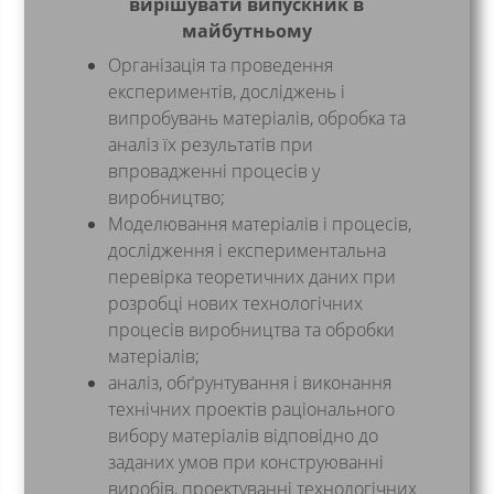
вирішувати випускник в
майбутньому
Організація та проведення
експериментів, досліджень і
випробувань матеріалів, обробка та
аналіз їх результатів при
впровадженні процесів у
виробництво;
Моделювання матеріалів і процесів,
дослідження і експериментальна
перевірка теоретичних даних при
розробці нових технологічних
процесів виробництва та обробки
матеріалів;
аналіз, обґрунтування і виконання
технічних проектів раціонального
вибору матеріалів відповідно до
заданих умов при конструюванні
виробів, проектуванні технологічних