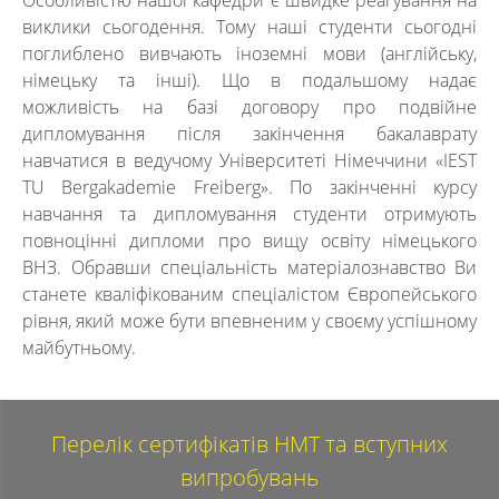
Особливістю нашої кафедри є швидке реагування на
виклики сьогодення. Тому наші студенти сьогодні
поглиблено вивчають іноземні мови (англійську,
німецьку та інші). Що в подальшому надає
можливість на базі договору про подвійне
дипломування після закінчення бакалаврату
навчатися в ведучому Університеті Німеччини «IEST
TU Bergakademie Freiberg». По закінченні курсу
навчання та дипломування студенти отримують
повноцінні дипломи про вищу освіту німецького
ВНЗ. Обравши спеціальність матеріалознавство Ви
станете кваліфікованим спеціалістом Європейського
рівня, який може бути впевненим у своєму успішному
майбутньому.
Перелік сертифікатів НМТ та вступних
випробувань