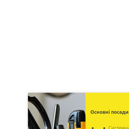
Основні посади
Системни