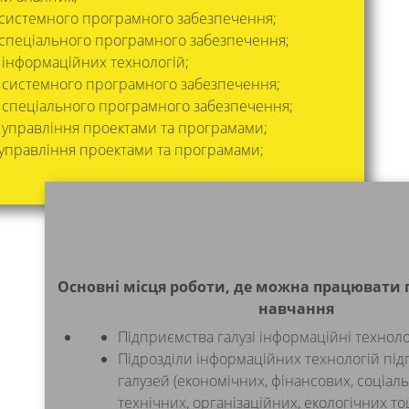
 системного програмного забезпечення;
 спеціального програмного забезпечення;
 інформаційних технологій;
 системного програмного забезпечення;
 спеціального програмного забезпечення;
 управління проектами та програмами;
 управління проектами та програмами;
Основні місця роботи, де можна працювати п
навчання
Підприємства галузі інформаційні технолог
Підрозділи інформаційних технологій під
галузей (економічних, фінансових, соціаль
технічних, організаційних, екологічних то