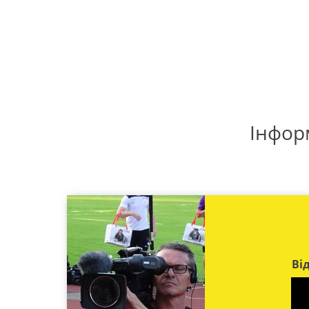
Інфор
Ві