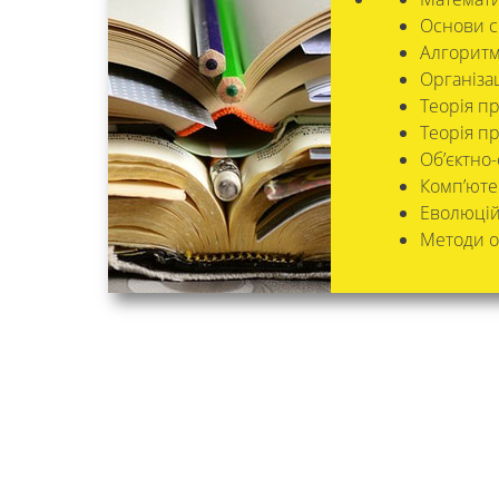
Основи с
Алгоритм
Організац
Теорія п
Теорія п
Об’єктно
Комп’юте
Еволюцій
Методи о