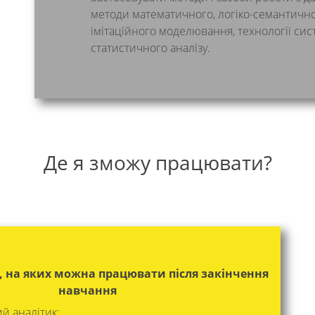
методи математичного, логіко-семантичног
імітаційного моделювання, технології сис
статистичного аналізу.
Де я зможу працювати?
, на яких можна працювати після закінчення
навчання
й аналітик;