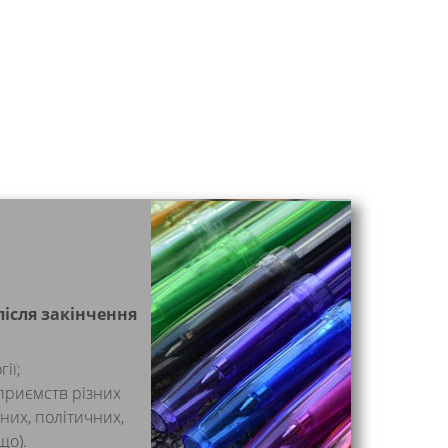
ісля закінчення
ії;
приємств різних
них, політичних,
що).