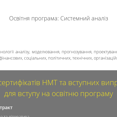
Освітня програма: Системний аналіз
нології аналізу, моделювання, прогнозування, проектува
інансових, соціальних, політичних, технічних, організацій
сертифікатів НМТ та вступних ви
для вступу на освітню програму
тракт
а та література