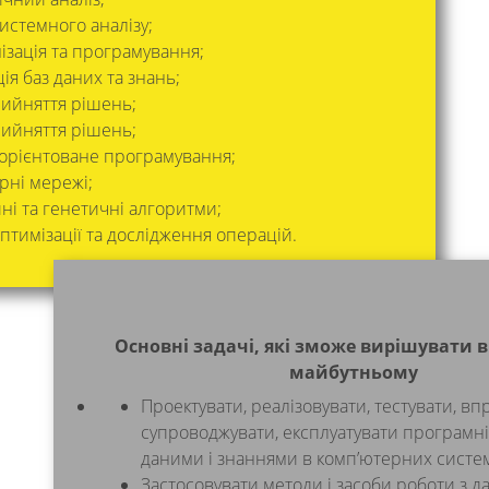
истемного аналізу;
ізація та програмування;
ія баз даних та знань;
рийняття рішень;
рийняття рішень;
-орієнтоване програмування;
рні мережі;
ні та генетичні алгоритми;
птимізації та дослідження операцій.
Основні задачі, які зможе вирішувати 
майбутньому
Проектувати, реалізовувати, тестувати, вп
супроводжувати, експлуатувати програмні
даними і знаннями в комп’ютерних систем
Застосовувати методи і засоби роботи з д