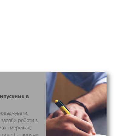
випускник в
роваджувати,
 засоби роботи з
ах і мережах;
аними і знаннями,