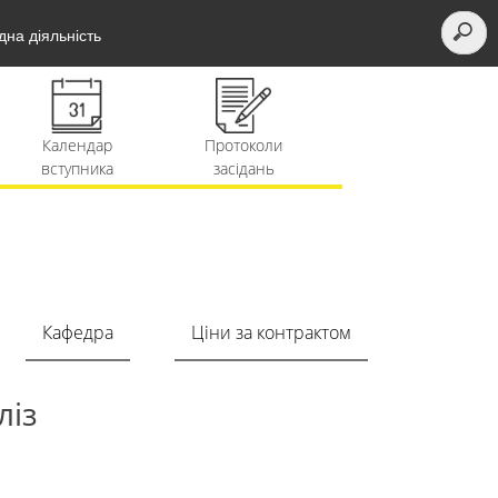
на діяльність
Протоколи
Підготовче
Рейтинги і
засідань
відділення
накази
Приймальна
Необхідні
комісія
документи
Кафедра
Ціни за контрактом
ліз