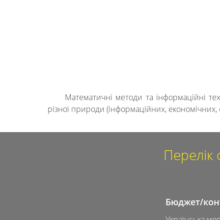
Математичні методи та інформаційні тех
різної природи (інформаційних, економічних, ф
Перелік 
Бюджет/кон
Українська мов