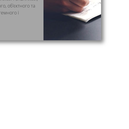
о, об’єктного та
темного і