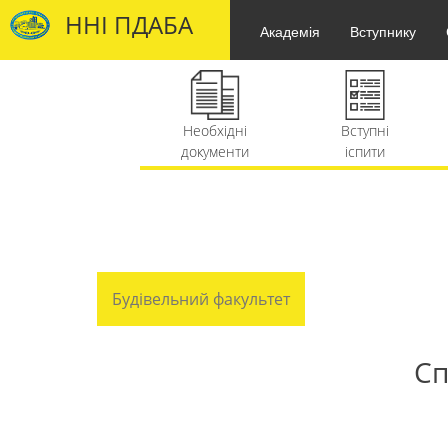
ННІ ПДАБА
Академія
Вступнику
Вступні
Правила
іспити
прийому
Міжнародні
Олімпіади
проекти
Будівельний факультет
Сп