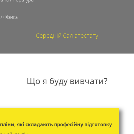
/ Фізика
Середній бал атестату
Що я буду вивчати?
пліни, які складають професійну підготовку
чний аналіз;