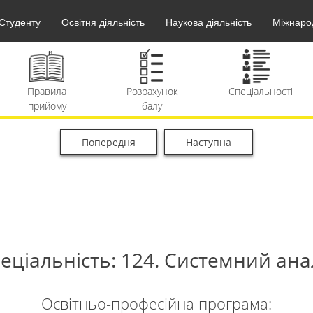
Студенту
Освітня діяльність
Наукова діяльність
Міжнарод
Розрахунок
Спеціальності
Календар
балу
вступника
Попередня
Наступна
Вартість
F.A.Q.
Архів
навчання
матеріалів
еціальність: 124. Системний ана
Освітньо-професійна програма: