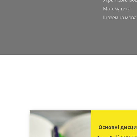
Математика
Іноземна мова 
Основні дисци
Математи