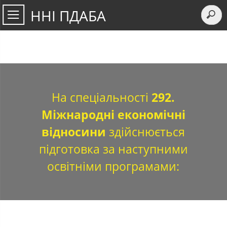
ННІ ПДАБА
На спеціальності
292.
Міжнародні економічні
відносини
здійснюється
підготовка за наступними
освітніми програмами: