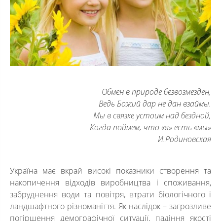
Обмен в природе безвозмезден,
Ведь Божий дар не дан взаймы.
Мы в связке устоим над бездной,
Когда поймем, что «я» есть «мы»
И.Родиновская
Україна має вкрай високі показники створення та
накопичення відходів виробництва і споживання,
забруднення води та повітря, втрати біологічного і
ландшафтного різноманіття. Як наслідок – загрозливе
погіршення демографічної ситуації, падіння якості