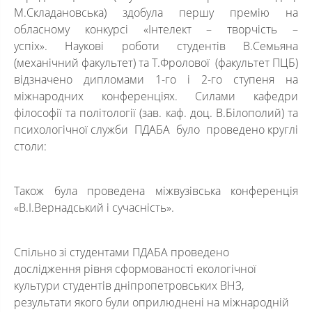
М.Складановська) здобула першу премію на
обласному конкурсі «Інтелект – творчість –
успіх». Наукові роботи студентів В.Семьяна
(механічний факультет) та Т.Фролової (факультет ПЦБ)
відзначено дипломами 1-го і 2-го ступеня на
міжнародних конференціях. Силами кафедри
філософії та політології (зав. каф. доц. В.Білополий) та
психологічної служби ПДАБА було проведено круглі
столи:
Також була проведена міжвузівська конференція
«В.І.Вернадський і сучасність».
Спільно зі студентами ПДАБА проведено
дослідження рівня сформованості екологічної
культури студентів дніпропетровських ВНЗ,
результати якого були оприлюднені на міжнародній