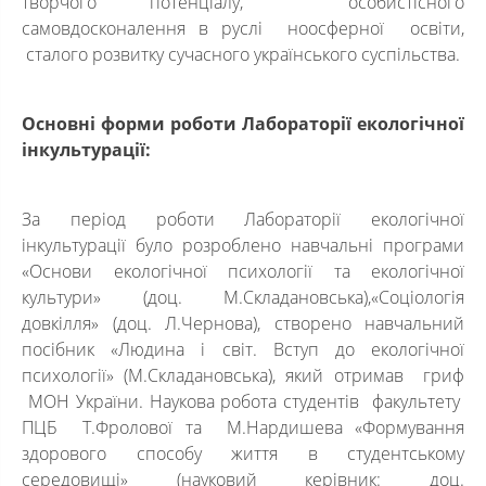
творчого потенціалу, особистісного
самовдосконалення в руслі ноосферної освіти,
сталого розвитку сучасного українського суспільства.
Основні форми роботи
Лабораторії
екологічної
інкультурації:
За період роботи Лабораторії екологічної
інкультурації було розроблено навчальні програми
«Основи екологічної психології та екологічної
культури» (доц. М.Складановська),«Соціологія
довкілля» (доц. Л.Чернова), створено навчальний
посібник «Людина і світ. Вступ до екологічної
психології» (М.Складановська), який отримав гриф
МОН України. Наукова робота студентів факультету
ПЦБ Т.Фролової та М.Нардишева «Формування
здорового способу життя в студентському
середовищі» (науковий керівник: доц.