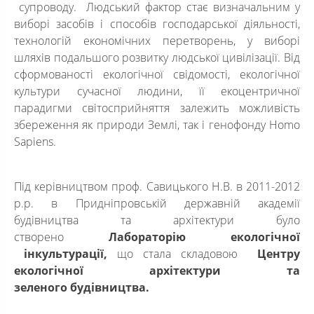
супроводу. Людський фактор стає визначальним у
виборі засобів і способів господарської діяльності,
технологій економічних перетворень, у виборі
шляхів подальшого розвитку людської цивілізації. Від
сформованості екологічної свідомості, екологічної
культури сучасної людини, її екоцентричної
парадигми світосприйняття залежить можливість
збереження як природи Землі, так і генофонду Homo
Sapiens.
Під керівництвом проф. Савицького Н.В. в 2011-2012
р.р. в Придніпровській державній академії
будівництва та архітектури було
створено
Лабораторію екологічної
інкультурації,
що стала складовою
Центру
екологічної архітектури та
зеленого будівництва.