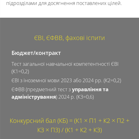
підрозділами для досягнення поставлених цілей.
ЄВІ, ЄФВВ, фахові іспити
Бюджет/контракт
Тест загальної навчальної компетентності ЄВІ
(К1=0,2)
ЄВІ з іноземної мови 2023 або 2024 рр. (К2=0,2)
ЄФВВ (предметний тест з
управління та
адміністрування
) 2024 р. (К3=0,6)
Конкурсний бал (КБ) = (К1 × П1 + К2 × П2 +
К3 × П3) / (К1 + К2 + К3)