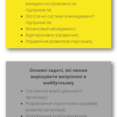
конкурентоспроможністю
підприємств;
Логістичні системи в менеджменті
підприємств;
Фінансовий менеджмент;
Корпоративне управління ;
Управління розвитком персоналу.
Основні задачі, які зможе
вирішувати випускник в
майбутньому
Системний аналіз діяльності
організації;
Розроблення стратегічних напрямів
розвитку організації;
Розроблення та впровадження