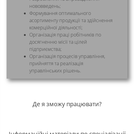
нововведень;
Формування оптимального
асортименту продукції та здійснення
комерційної діяльності;
Організація праці робiтникiв по
досягненню місії та цiлей
підприємства;
Організація процесiв управлiння,
прийняття та реалізація
управлiнських рiшень.
Де я зможу працювати?
Інформаційні матеріали по спеціалізації