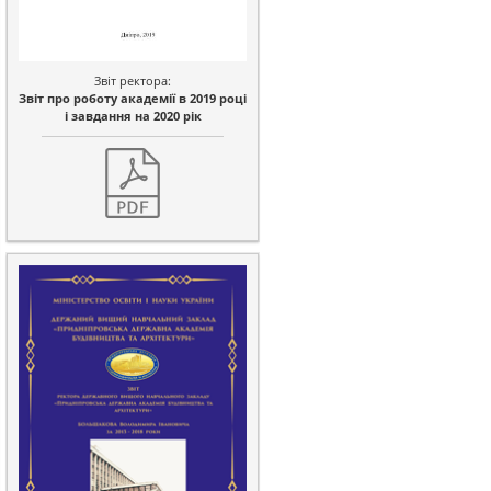
Звіт ректора:
Звіт про роботу академії в 2019 році
і завдання на 2020 рік