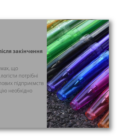
ісля закінчення
рмах, що
логісти потрібні
лових підприємств
цію необхідно