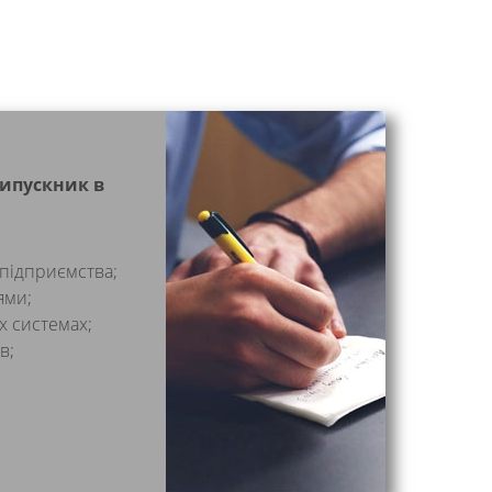
випускник в
 підприємства;
ями;
х системах;
в;