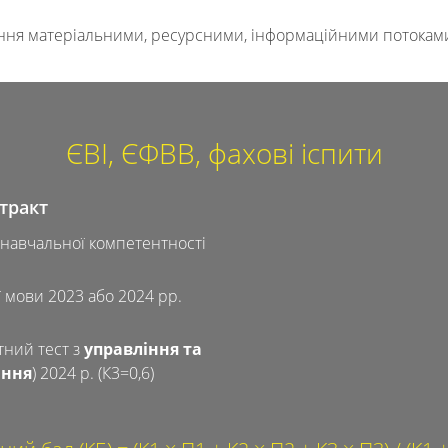
іння матеріа­льними, ресурсними, інформаційними потоками 
ЄВІ, ЄФВВ, фахові іспити
тракт
 навчальної компетентності
ї мови 2023 або 2024 рр.
ний тест з
управління та
ання
) 2024 р. (К3=0,6)