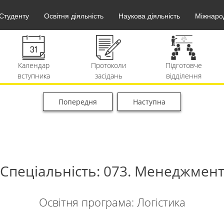
Студенту
Освітня діяльність
Наукова діяльність
Міжнарод
Календар
Протоколи
Підготовче
вступника
засідань
відділення
Попередня
Наступна
Архів
Приймальна
Необхідні
матеріалів
комісія
документи
Спеціальність: 073. Менеджмен
Освітня програма: Логістика