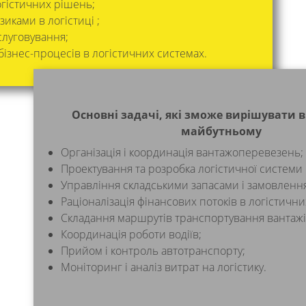
огістичних рішень;
иками в логістиці ;
слуговування;
бізнес-процесів в логістичних системах.
Основні задачі, які зможе вирішувати 
майбутньому
Організація і координація вантажоперевезень;
Проектування та розробка логістичної системи
Управління складськими запасами і замовленн
Раціоналізація фінансових потоків в логістични
Складання маршрутів транспортування вантажі
Координація роботи водіїв;
Прийом і контроль автотранспорту;
Моніторинг і аналіз витрат на логістику.