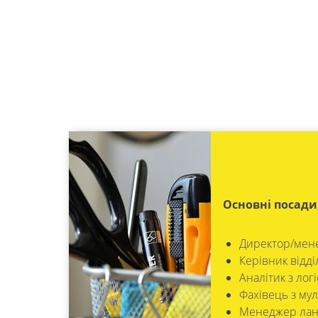
Основні посади
Директор/мене
Керівник відді
Аналітик з лог
Фахівець з му
Менеджер лан