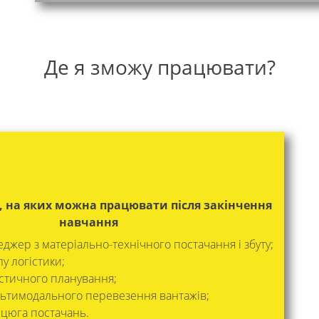
Де я зможу працювати?
, на яких можна працювати після закінчення
навчання
джер з матеріально-технічного постачання і збуту;
лу логістики;
істичного планування;
льтимодального перевезення вантажів;
цюга постачань.