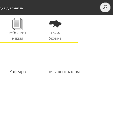
на діяльність
Рейтинги і
Крим-
ННІІОТ
накази
Україна
Вступні
Правила
Кафедра
Ціни за контрактом
іспити
прийому
т