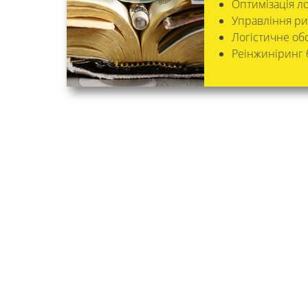
Оптимізація л
Управління риз
Логістичне об
Реінжиніринг 