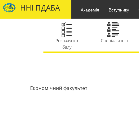
ННІ ПДАБА
Академія
Вступнику
Розрахунок
Спеціальності
балу
Вартість
F.A.Q.
Економічний факультет
навчання