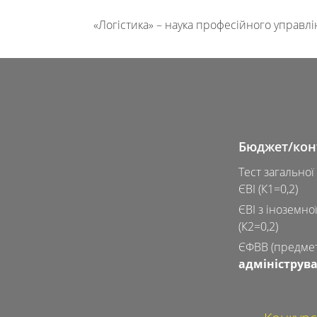
«Логістика» – наука професійного управл
Бюджет/кон
Тест загальної
ЄВІ (К1=0,2)
ЄВІ з іноземно
(К2=0,2)
ЄФВВ (предмет
адмініструв