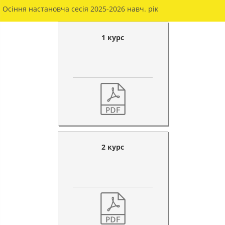
Осіння настановча сесія 2025-2026 навч. рік
1 курс
2 курс