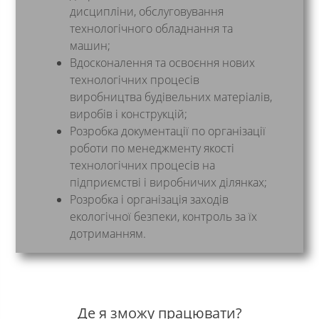
дисципліни, обслуговування
технологічного обладнання та
машин;
Вдосконалення та освоєння нових
технологічних процесів
виробництва будівельних матеріалів,
виробів і конструкцій;
Розробка документації по організації
роботи по менеджменту якості
технологічних процесів на
підприємстві і виробничих ділянках;
Розробка і організація заходів
екологічної безпеки, контроль за їх
дотриманням.
Де я зможу працювати?