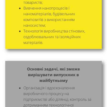
товариств;
Вивчення нанопроцесів і
наноматеріалів, будівельних
композитів з використанням
наносистем;
Технологія виробництва стінових,
оздоблювальних та ізоляційних
матеріалів.
Основні задачі, які зможе
вирішувати випускник в
майбутньому
Організація і вдосконалення
виробничого процесу на
підприємстві або ділянці, контроль за
дотриманням технологічної