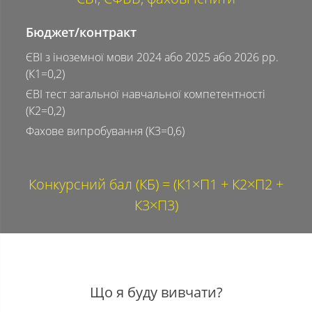
Бюджет/контракт
ЄВІ з іноземної мови 2024 або 2025 або 2026 рр.
(К1=0,2)
ЄВІ тест загальної навчальної компетентності
(К2=0,2)
Фахове випробування (К3=0,6)
Конкурсний бал (КБ) = (К1×П1 + К2×П2 +
К3×П3)
Що я буду вивчати?