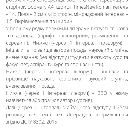
сторінок, формату А4, шрифт ТіmesNewRoman, кегель
– 14. Поля – 2 см з усіх сторін, міжрядковий інтервал –
1.5. Вирівнювання по ширині.
У першому рядку великими літерами вказується назва
тез доповіді (шрифт напівжирний, розміщення по
середині). Нижче (через 1 інтервал праворуч) –
ініціали та прізвище автора, посада, науковий ступінь,
вчене звання; без відступу (студенти вказують курс та
факультет, аспіранти курс та спеціальність).
Нижче (через 1 інтервал ліворуч) – ініціали та
прізвище наукового керівника, науковий ступінь,
вчене звання, посада.
Нижче (через 1 інтервал ліворуч) – ЗВО у якому
навчається або працює автор (курсив).
Далі (через 1 інтервал) з абзацного відступу 1.25см
розміщується текст тез. Література оформлюється
згідно ДСТУ 8302: 2015