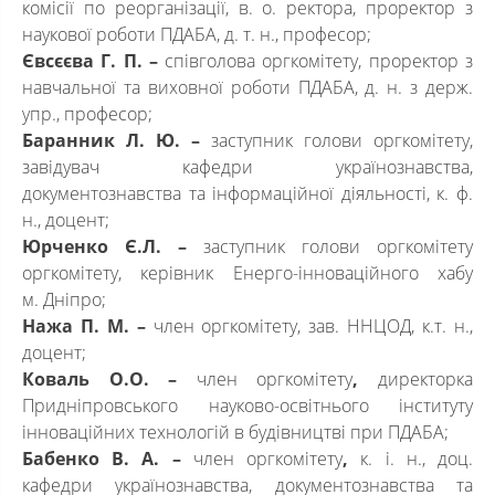
комісії по реорганізації, в. о. ректора, проректор з
наукової роботи ПДАБА, д. т. н., професор;
Євсєєва Г. П.
–
співголова оргкомітету, проректор з
навчальної та виховної роботи ПДАБА, д. н. з держ.
упр., професор;
Баранник Л. Ю. –
заступник голови оргкомітету,
завідувач кафедри українознавства,
документознавства та інформаційної діяльності, к. ф.
н., доцент;
Юрченко Є.Л. –
заступник голови оргкомітету
оргкомітету, керівник Енерго-інноваційного хабу
м. Дніпро;
Нажа П. М.
–
член оргкомітету, зав. ННЦОД, к.т. н.,
доцент;
Коваль О.О. –
член оргкомітету
,
директорка
Придніпровського науково-освітнього інституту
інноваційних технологій в будівництві при ПДАБА;
Бабенко В. А. –
член оргкомітету
,
к. і. н., доц.
кафедри українознавства, документознавства та