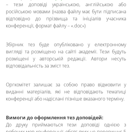
– тези доповіді українською, англійською або
російською мовами (назва файлу має бути підписана
відповідно до прізвища та ініціалів учасника
конференції, формат файлу – «.doc»)
Збірник тез буде опубліковано у електронному
вигляді та розміщено на сайті академії. Тези будуть
розміщені у авторській редакції. Автори несуть
відповідальність за зміст тез.
Оргкомітет залишає за собою право відмовити у
виданні матеріалів, які не відповідають тематиці
конференції або надіслані пізніше вказаного терміну.
Вимоги до оформлення тез доповідей:
До друку приймаються тези доповіді однією з
робочих мов конференції, обсяг яких не перевищує 5