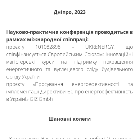
Дніпро, 202
3
Науково-практична конференція проводиться в
рамках міжнародної співпраці:
проєкту 101082898 – UKRENERGY, що
співфінансується Європейським Союзом: Інноваційні
магістерські курси на підтримку покращення
енергетичного та вуглецевого сліду будівельного
фонду України
проєкту «Просування енергоефективності та
імплементації Директиви ЄС про енергоефективність
в Україні» GIZ Gmbh
Шановні колеги
Запрошуємо Вас взяти участь у роботі V науково-