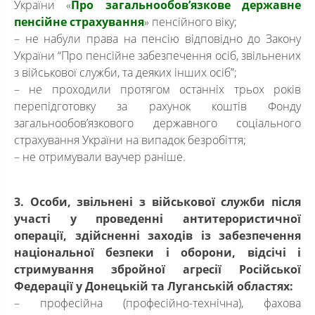
України «
Про загальнообов’язкове державне
пенсійне страхування
» пенсійного віку;
– не набули права на пенсію відповідно до Закону
України “Про пенсійне забезпечення осіб, звільнених
з військової служби, та деяких інших осіб”;
– не проходили протягом останніх трьох років
перепідготовку за рахунок коштів Фонду
загальнообов’язкового державного соціального
страхування України на випадок безробіття;
– не отримували ваучер раніше.
3. Особи, звільнені з військової служби після
участі у проведенні антитерористичної
операції, здійсненні заходів із забезпечення
національної безпеки і оборони, відсічі і
стримування збройної агресії Російської
Федерації у Донецькій та Луганській областях:
– професійна (професійно-технічна), фахова