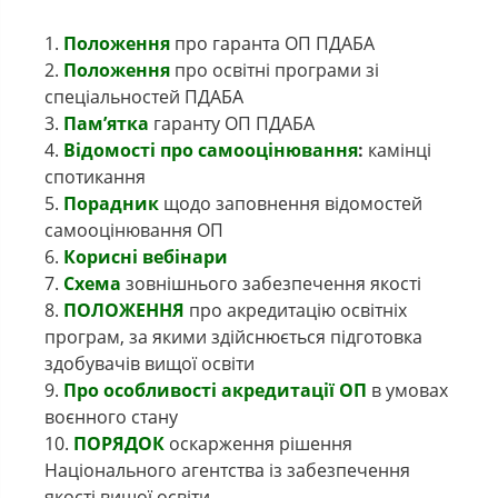
1.
Положення
про гаранта ОП ПДАБА
2.
Положення
про освітні програми зі
спеціальностей ПДАБА
3.
Пам’ятка
гаранту ОП ПДАБА
4.
Відомості про самооцінювання
:
камінці
спотикання
5.
Порадник
щодо заповнення відомостей
самооцінювання ОП
6.
Корисні вебінари
7.
Схема
зовнішнього забезпечення якості
8.
ПОЛОЖЕННЯ
про акредитацію освітніх
програм, за якими здійснюється підготовка
здобувачів вищої освіти
9.
Про особливості акредитації ОП
в умовах
воєнного стану
10.
ПОРЯДОК
оскарження рішення
Національного агентства із забезпечення
якості вищої освіти