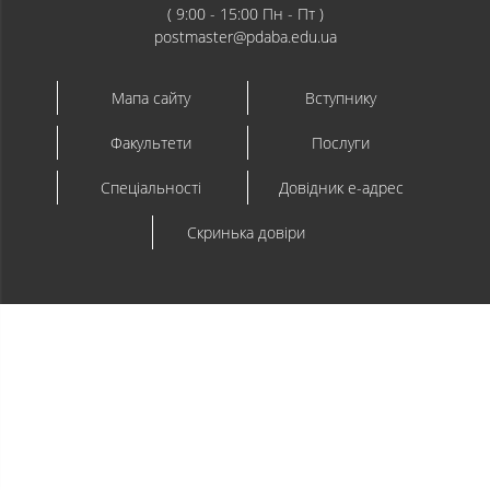
( 9:00 - 15:00 Пн - Пт )
postmaster@pdaba.edu.ua
Мапа сайту
Вступнику
Факультети
Послуги
Спеціальності
Довідник e-адрес
Скринька довіри