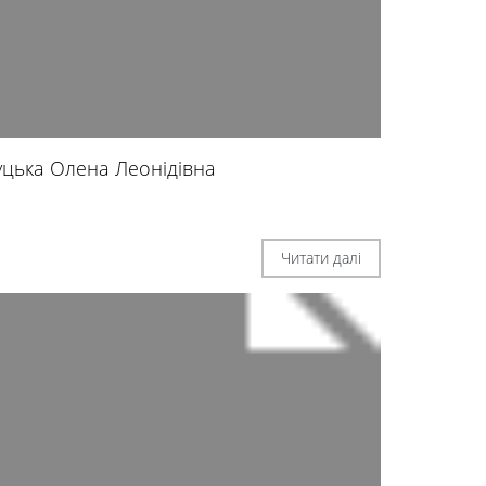
уцька Олена Леонідівна
Читати далі