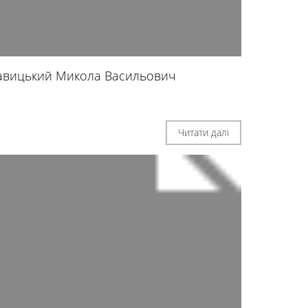
авицький Микола Васильович
Читати далі