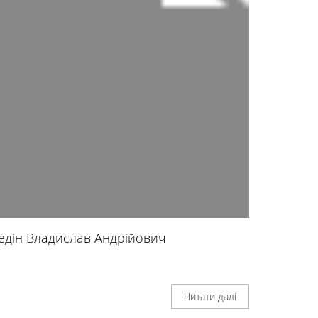
едін Владислав Андрійович
Читати далі