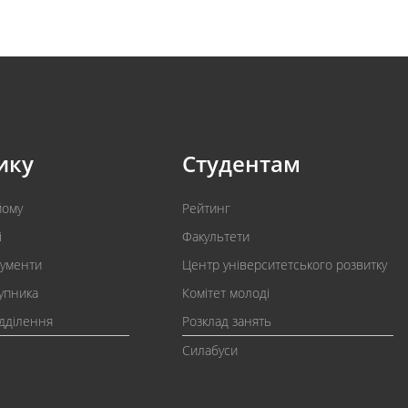
ику
Студентам
йому
Рейтинг
і
Факультети
кументи
Центр університетського розвитку
упника
Комітет молоді
ідділення
Розклад занять
Силабуси