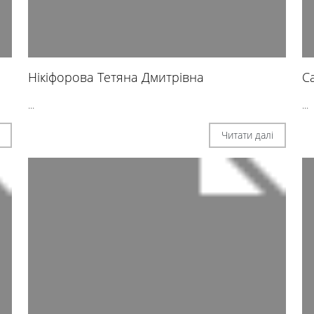
Нікіфорова Тетяна Дмитрівна
С
...
...
Читати далі