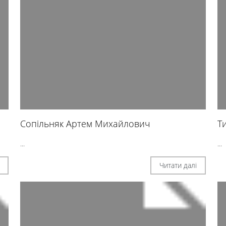
Сопільняк Артем Михайлович
Т
...
...
Читати далі