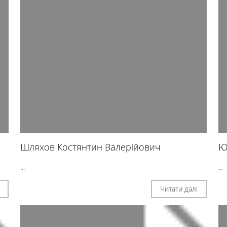
Шляхов Костянтин Валерійович
Ю
...
...
Читати далі