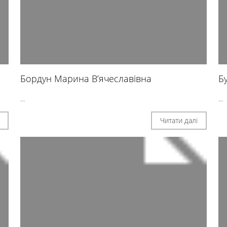
Бордун Марина В’ячеславівна
Б
...
...
Читати далі