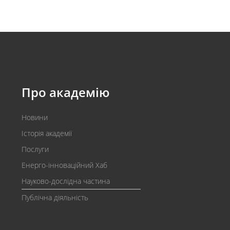
Про академію
Новини
Історія академії
Послуги
Енерго-інноваційний Хаб
Науково-дослідна частина
Публічна діяльність