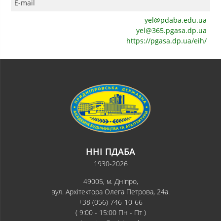
E-mail
yel@pdaba.edu.ua
yel@365.pgasa.dp.ua
https://pgasa.dp.ua/eih/
ННІ ПДАБА
1930-2026
49005, м. Дніпро,
вул. Архітектора Олега Петрова, 24а.
+38 (056) 746-10-66
( 9:00 - 15:00 Пн - Пт )