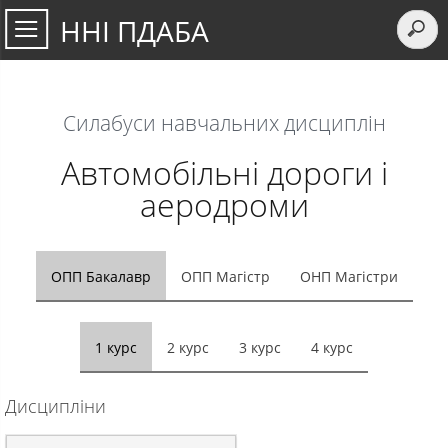
ННІ ПДАБА
Силабуси навчальних дисциплiн
Автомобільні дороги і
аеродроми
ОПП Бакалавр
ОПП Магістр
ОНП Магістри
1 курс
2 курс
3 курс
4 курс
Дисципліни