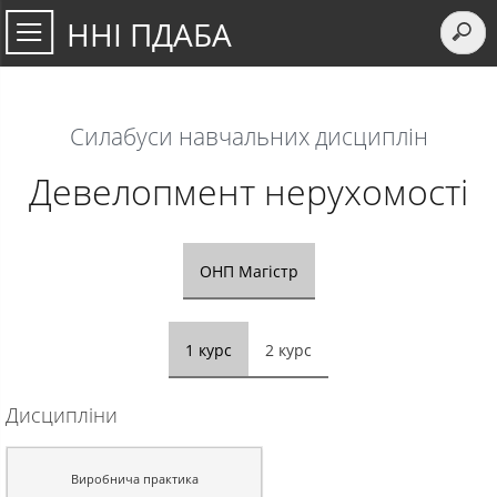
ННІ ПДАБА
Силабуси навчальних дисциплiн
Девелопмент нерухомості
ОНП Магістр
1 курс
2 курс
Дисципліни
Виробнича практика