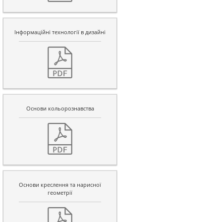
Інформаційні технології в дизайні
Основи кольорознавства
Основи креслення та нарисної
геометрії