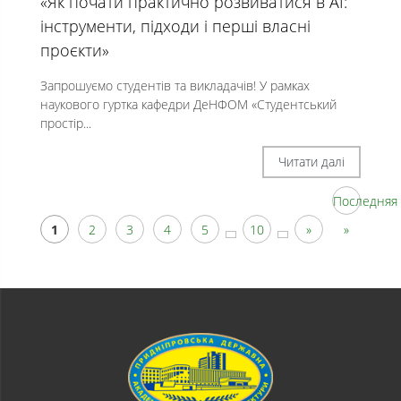
«Як почати практично розвиватися в АІ:
інструменти, підходи і перші власні
проєкти»
Запрошуємо студентів та викладачів! У рамках
наукового гуртка кафедри ДеНФОМ «Студентський
простір...
Читати далі
Последняя
1
2
3
4
5
10
»
»