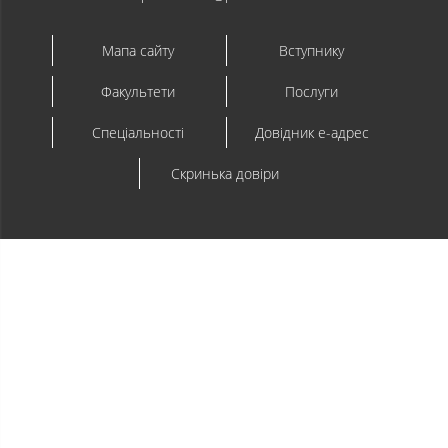
Мапа сайту
Вступнику
Факультети
Послуги
Спеціальності
Довідник e-адрес
Скринька довіри