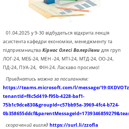
01.04.2025 у 9-30 відбудеться відкрита лекція
асистента кафедри економіки, менеджменту та
підприємництва
Кірнос Олесі Валеріївни
для груп
ЛОГ-24, МЕБ-24, МЕН -24, МТI-24, МТД-24, ОО-24,
ПД-24, ПУА-24, ФIН-24. Ласкаво просимо!
Приєднатись можна за посиланням:
https://teams.microsoft.com/l/message/19:0XDVO
tenantId=f8c5d419-f95b-4228-baf1-
75b1c9dce830&groupId=c57bb95a-3969-4fc4-b724-
0b358655ddcf&parentMessageId=173934685927
скорочений вигляд
https://surl.li/zzofla