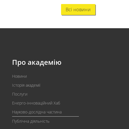
Всі новини
Про академію
Новини
Історія академії
Послуги
Енерго-інноваційний Хаб
Науково-дослідна частина
Публічна діяльність