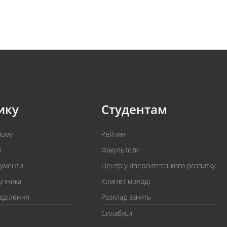
ику
Студентам
йому
Рейтинг
і
Факультети
кументи
Центр університетського розвитку
упника
Комітет молоді
ідділення
Розклад занять
Силабуси