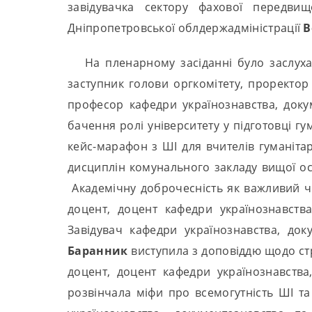
завідувачка сектору фахової передвищ
Дніпропетровської облдержадміністрації
В
На пленарному засіданні було заслух
заступник голови оргкомітету, проректор
професор кафедри українознавства, доку
бачення ролі університету у підготовці гум
кейс-марафон з ШІ для вчителів гуманіта
дисциплін комунального закладу вищої ос
Академічну доброчесність як важливий чи
доцент, доцент кафедри українознавств
Завідувач кафедри українознавства, док
Баранник
виступила з доповіддю щодо стра
доцент, доцент кафедри українознавства
розвінчала міфи про всемогутність ШІ та 