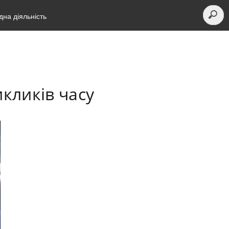
на діяльність
икликів часу