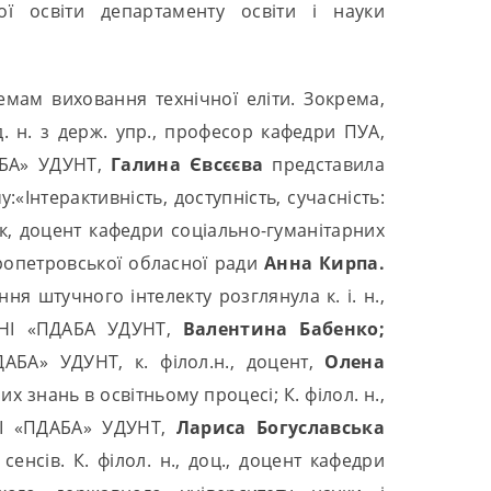
ої освіти департаменту освіти і науки
мам виховання технічної еліти. Зокрема,
. н. з держ. упр., професор кафедри ПУА,
АБА» УДУНТ,
Галина Євсєєва
представила
:«Інтерактивність, доступність, сучасність:
к, доцент кафедри соціально-гуманітарних
пропетровської обласної ради
Анна
Кирпа.
я штучного інтелекту розглянула к. і. н.,
 ННІ «ПДАБА УДУНТ,
Валентина
Бабенко;
ДАБА» УДУНТ, к. філол.н., доцент,
Олена
х знань в освітньому процесі; К. філол. н.,
ННІ «ПДАБА» УДУНТ,
Лариса
Богуславська
енсів. К. філол. н., доц., доцент кафедри