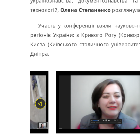
українознавства, документознавства т
технологій,
Олена
Степаненко
розглянула
Участь у конференції взяли науково-пе
регіонів України: з Кривого Рогу (Криво
Києва (Київського столичного університет
Дніпра.