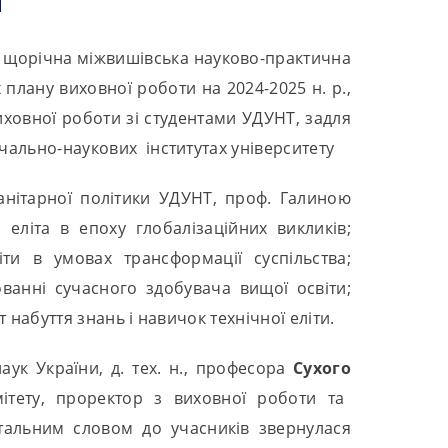
ася щорічна міжвишівська науково-практична
 плану виховної роботи на 2024-2025 н. р.,
иховної роботи зі студентами УДУНТ, задля
чально-наукових інститутах університету
анітарної політики УДУНТ, проф. Галиною
еліта в епоху глобалізаційних викликів;
іти в умовах трансформації суспільства;
ованні сучасного здобувача вищої освіти;
 набуття знань і навичок технічної еліти.
аук України, д. тех. н., професора
Сух
ого
ітету, проректор з виховної роботи та
тальним словом до учасників звернулася