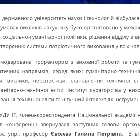
го державного університету науки і технологій відбул
умовах викликів часу», яку було організовано у межах
 соціально-гуманітарної політики, рішення відділу з в
створенню системи патріотичного виховання у всіх нав
 змодерована проректором з виховної роботи та гум
ичних напрямків, серед яких: гуманітарно-технічна 
и: виклики, перспективи; становлення технічної ел
анітарно-технічної еліти, інститут кураторства у вих
ння технічної еліти та штучний інтелект як інструмент
 УДУНТ, члена-кореспондента Національної академії н
в конференції звернулася заступник голови оргком
ерж. упр., професор
Євсєєва Галина Петрівна
. З ві