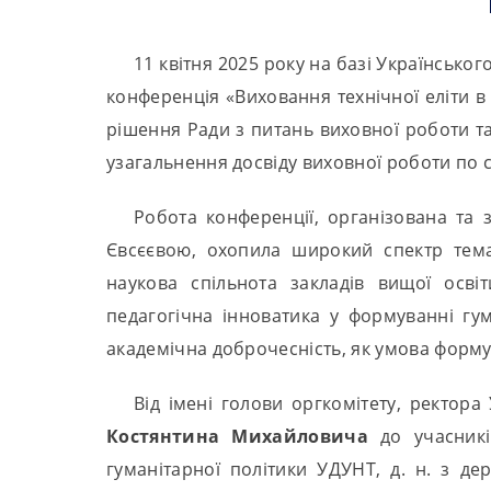
11 квітня 2025 року на базі Українсько
конференція «Виховання технічної еліти в 
рішення Ради з питань виховної роботи та
узагальнення досвіду виховної роботи по 
Робота конференції, організована та
Євсєєвою, охопила широкий спектр темат
наукова спільнота закладів вищої освіт
педагогічна інноватика у формуванні гум
академічна доброчесність, як умова формува
Від імені голови оргкомітету, ректора
Костянтин
а
Михайлович
а
до учасникі
гуманітарної політики УДУНТ, д. н. з д