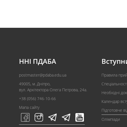
ННІ ПДАБА
Вступн
postmaster@pdaba.edu.ua
Правила при
49005, м. Дніпро,
Спеціальност
вул. Архітектора Олега Петрова, 24а.
Необхідні до
+38 (056) 746-10-66
Календар вст
Мапа сайту
Підготовче в
Олімпіади