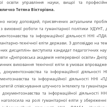
ої освіти управління науки, вищої та професійн
еличко Тетяна Вікторівна.
ано низку доповідей, присвячених актуальним пробле
 з виховної роботи та гуманітарної політики УДУНТ, д
ментознавства та інформаційної діяльності ННІ «ПД
анітарно-технічної еліти держави. З доповіддю на тему
рних дисциплін» виступила кандидат педагогічних нау
віти «Дніпровська академія неперервної освіти» Дні
нник виховання технічної еліти в умовах впровадженн
а, документознавства та інформаційної діяльності
ументознавства та інформаційної діяльності ННІ «П
тегій співіснування штучного інтелекту та гуманітарни
, документознавства та інформаційної діяльності 
наголосила на ролі гуманітарної еліти у збереженні с