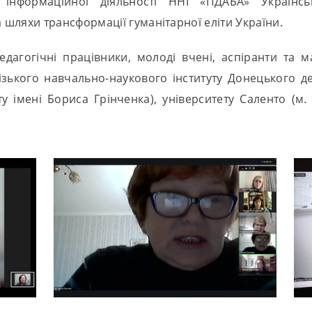
а інформаційної діяльності ННІ «ПДАБА» Українс
 шляхи трансформації гуманітарної еліти України.
дагогічні працівники, молоді вчені, аспіранти та ма
різького навчально-наукового інституту Донецького де
у імені Бориса Грінченка), університету Саленто (м.