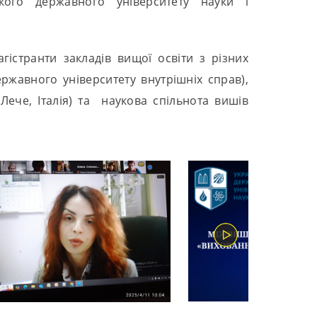
ького державного університету науки і
гістранти закладів вищої освіти з різних
ржавного університету внутрішніх справ),
 Лече, Італія) та наукова спільнота вишів