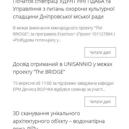
Початок співпраці УДУНТ ННІ ПДАБА та
Управління з питань охорони культурної
спадщини Дніпровської міської ради
В межах виконання міжнародного проекту "The
BRIDGE", за програмою Erasmus+ (Проєкт 101127884 )
«Розбудова потенціалу у...
Читати далі
Досвід отриманий в UNISANNIO у межах
проекту “The BRIDGE”
15 вересня об 11:00 за підтримки завідувача кафедри
ЕРМ Дениса ВОЛЧКА відбувся семінар за участі...
Читати далі
3D сканування унікального
архітектурного об’єкту – водонапірна
вежа ДІЇТу