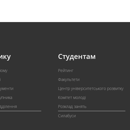
ику
Студентам
йому
Рейтинг
і
Факультети
кументи
Центр університетського розвитку
упника
Комітет молоді
ідділення
Розклад занять
Силабуси