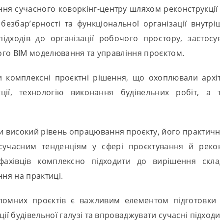
я сучасного коворкінг-центру шляхом реконструкції і
безбар’єрності та функціональної організації внут
дходів до організації робочого простору, застосу
ого ВІМ моделювання та управління проєктом.
и комплексні проєктні рішення, що охоплювали архіт
ції, технологію виконання будівельних робіт, а 
ли високий рівень опрацювання проєкту, його практичну
ь сучасним тенденціям у сфері проєктування й рекон
 фахівців комплексно підходити до вирішення скл
ння на практиці.
ломних проєктів є важливим елементом підготовки 
ї будівельної галузі та впроваджувати сучасні підход