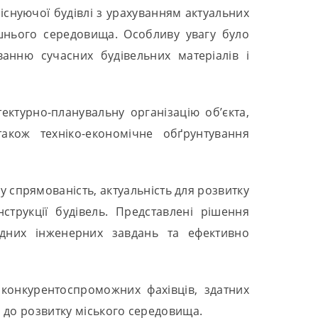
снуючої будівлі з урахуванням актуальних
рішнього середовища. Особливу увагу було
ванню сучасних будівельних матеріалів і
ектурно-планувальну організацію об’єкта,
також техніко-економічне обґрунтування
 спрямованість, актуальність для розвитку
струкції будівель. Представлені рішення
адних інженерних завдань та ефективно
конкурентоспроможних фахівців, здатних
и до розвитку міського середовища.