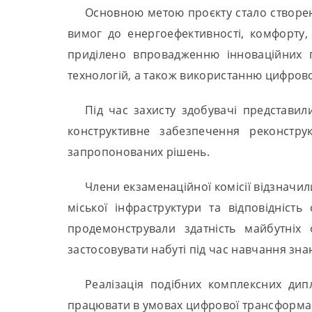
Основною метою проєкту стало створенн
вимог до енергоефективності, комфорту, 
приділено впровадженню інноваційних пі
технологій, а також використанню цифров
Під час захисту здобувачі представил
конструктивне забезпечення реконструк
запропонованих рішень.
Члени екзаменаційної комісії відзначи
міської інфраструктури та відповідніст
продемонстрували здатність майбутніх
застосовувати набуті під час навчання зна
Реалізація подібних комплексних дип
працювати в умовах цифрової трансформаці