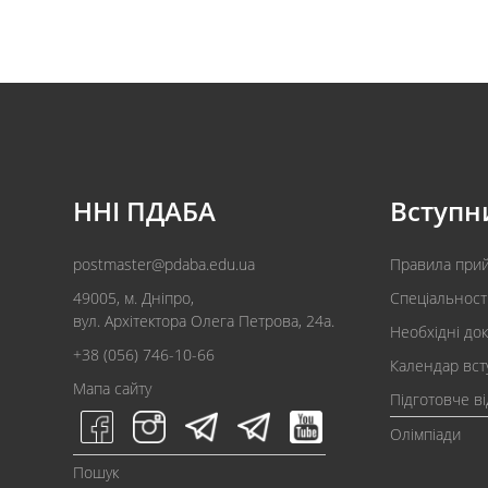
ННІ ПДАБА
Вступн
postmaster@pdaba.edu.ua
Правила при
49005, м. Дніпро,
Спеціальност
вул. Архітектора Олега Петрова, 24а.
Необхідні до
+38 (056) 746-10-66
Календар вст
Мапа сайту
Підготовче в
Олімпіади
Пошук