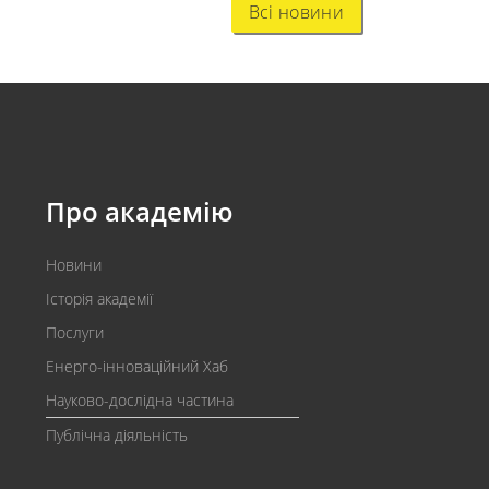
Всі новини
Про академію
Новини
Історія академії
Послуги
Енерго-інноваційний Хаб
Науково-дослідна частина
Публічна діяльність