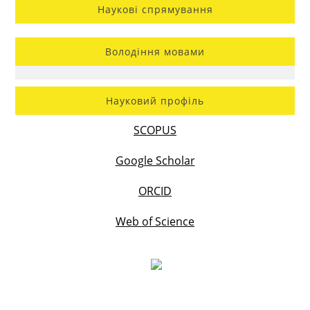
Наукові спрямування
Володіння мовами
Науковий профіль
SCOPUS
Google Scholar
ORCID
Web of Science