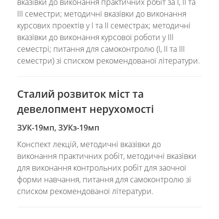
вказівки до виконання практичних робіт за І, ІІ та
ІІІ семестри; методичні вказівки до виконання
курсових проектів у І та ІІ семестрах; методичні
вказівки до виконання курсової роботи у ІІІ
семестрі; питання для самоконтролю (І, ІІ та ІІІ
семестри) зі списком рекомендованої літератури.
Сталий розвиток міст та
девелопмент нерухомості
ЗУК-19мп, ЗУКз-19мп
Конспект лекцій, методичні вказівки до
виконання практичних робіт, методичні вказівки
для виконання контрольних робіт для заочної
форми навчання, питання для самоконтролю зі
списком рекомендованої літератури.