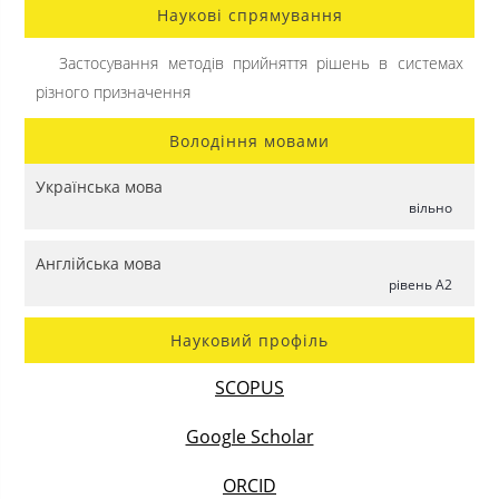
Наукові спрямування
Застосування методів прийняття рішень в системах
різного призначення
Володіння мовами
Українська мова
вільно
Англійська мова
рівень A2
Науковий профіль
SCOPUS
Google Scholar
ORCID