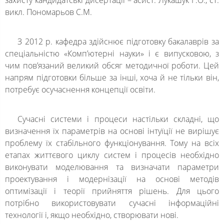
захисту кандидатські дисертації – асист. Лукашук Г.О., ст.
викл. Пономарьов С.М.
З 2012 р. кафедра здійснює підготовку бакалаврів за
спеціальністю «Комп’ютерні науки» і є випусковою, з
чим пов’язаний великий обсяг методичної роботи. Цей
напрям підготовки більше за інші, хоча й не тільки він,
потребує осучаснення концепції освіти.
Сучасні системи і процеси настільки складні, що
визначення їх параметрів на основі інтуїції не вирішує
проблему їх стабільного функціонування. Тому на всіх
етапах життєвого циклу систем і процесів необхідно
виконувати моделювання та визначати параметри
проектування і модернізації на основі методів
оптимізації і теорії прийняття рішень. Для цього
потрібно використовувати сучасні інформаційні
технології і, якщо необхідно, створювати нові.