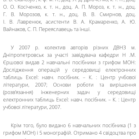
О. О. Косіченко, к. т. н., доц. А. П. Мороз, к. т. н., доц.
Г. В. Морозов, к. т. н., доц. В. В. Смирнов, доц.
І. В. Лавренюк, асистенти В. А. Крамаренко, А. Ю.
Вайнаков, С. П. Переяславець та інші.
У 2007 р. колектив авторів різних ДВНЗ м.
Дніпропетровськ за участі завідувача кафедри Н .М.
Єршової видав 2 навчальні посібники з грифом МОН:
Дослідження операцій у середовищі електронних
таблиць Excel: навч. посібник. – К. : Центр учбової
літератури, 2007; Основи роботи та вирішення
(розв’язання) інженерних задач у середовищі
електронних таблиць Excel: навч. посібник. – К. : Центр
учбової літератури, 2007.
Крім того, було видано 6 навчальних посібника (1 з
грифом МОН) і 5 монографій. Отримано 4 свідоцтва про