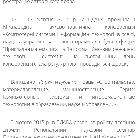
реєстрацію авторського права.
15 – 17 жовтня 2014 р. у ПДАБА пройшла І
Міжнародна науково-практична конференція
«Комп’ютерні системи і інформаційні технології в освіті,
науці та управлінні», організаторами якої були кафедри
“Прикладна математика” та “Інформаційно-вимірювальні
технології і системи”. На сьогоднішній день
конференція стала регулярною і проводиться щороку.
Випущено збірку наукових праць «Строительство,
материаловедение, машиностроение. Серия:
Компьютерные системы и информационные
технологии в образовании, науке и управлении».
З лютого 2015 р. в ПДАБА розпочав роботу постійно
діючий Регіональний науковий семінар
Придніпровського наукового центру НАН України і МОН