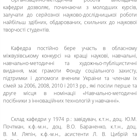
кафедри дозволяє, починаючи з молодших курсів,
залучати до серйозної науково-дослідницької роботи
найбільш здібних, обдарованих, схильних до наукової
творчості студентів.
Кафедра постійно бере участь в обласному
міжвузівському конкурсі на кращі наукові, навчальні,
навчально-методичні та художньо-публіцистичні
видання, має грамоти Фонду соціального захисту,
підтримки і допомоги вченим України та членам їх
сімей за 2006, 2008, 2010 і 2013 рр., які посіли перше та
друге місця в номінації «Навчально-методичні
посібники з інноваційних технологій у навчанні».
Склад кафедри у 1974 р.: завідувач, к.т.н., доц. Ю.М.
Почтман, к.ф.-м.н., доц. В.О. Бараненко, к.т.н., доц.
В. М. Ляпін, к.ф.-м.н., асистенти Л. В. Цибрій та