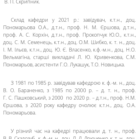
В. П. Скрипник.
Склад кафедри у 2021 р.: завідувач, к.т.н., доц.
Пономарьова О.А., д.т.н., проф. Н. М. Єршова, д.т.н.,
проф. А. С. Корхін, д.т.н., проф. Прокопчук Ю.О., к.т.н.,
доц. С. М. Семенець, к.т.н., доц. О.М. Шибко, к. т. н., доц.
І. М. Ільєв, к.т.н., доц. Ю. Є. Власенко, к.ф.-м.н., доц. Н.О.
Вельмагіна, старші викладачі Л. Ю. Кривенкова, С.М.
Пономарьов, асистенти Г.О. Лукашук, Т.О. Новицька.
З 1981 по 1985 р. завідував кафедрою к. ф.-м. н., доц.
В. О. Бараненко, з 1985 по 2000 р. – д. т. н., проф.
Г. С. Пашковський, з 2000 по 2020 р. – д.т.н., проф. Н.М.
Єршова, з 2020 року кафедру очолює к.т.н., доц. О.А.
Пономарьова.
У різний час на кафедрі працювали д. т. н., проф.
В. В. Скалозуб , к. ф.-м. н., доц. Л. Д. Дрюченко, к. т. н., доц.