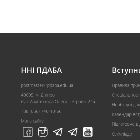
ННІ ПДАБА
Вступн
postmaster@pdaba.edu.ua
Правила при
49005, м. Дніпро,
Спеціальност
вул. Архітектора Олега Петрова, 24а.
Необхідні до
+38 (056) 746-10-66
Календар вст
Мапа сайту
Підготовче в
Олімпіади