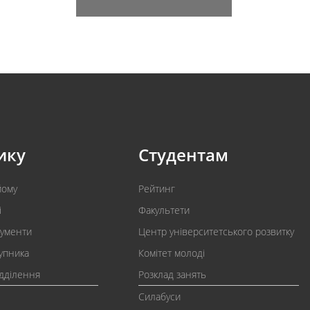
ику
Студентам
йому
Рейтинг
і
Факультети
кументи
Центр університетського розвитку
упника
Комітет молоді
ідділення
Розклад занять
Силабуси