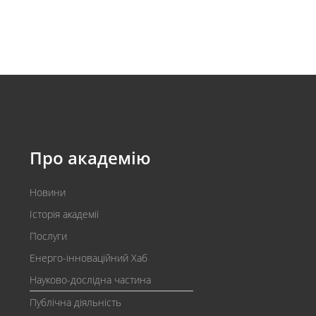
Про академію
Новини
Історія академії
Послуги
Енерго-інноваційний Хаб
Науково-дослідна частина
Публічна діяльність