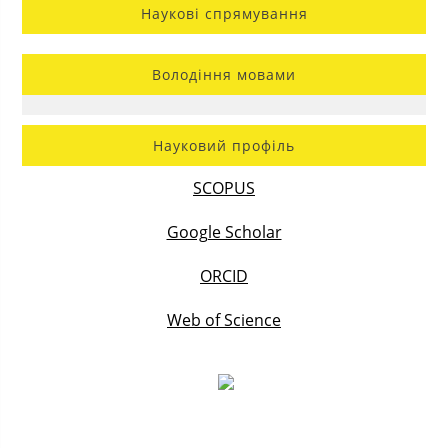
Наукові спрямування
Володіння мовами
Науковий профіль
SCOPUS
Google Scholar
ORCID
Web of Science