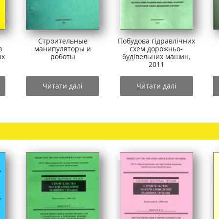
Строительные
Побудова гідравлічних
в
манипуляторы и
схем дорожньо-
ых
роботы
будівельних машин,
2011
Читати далі
Читати далі