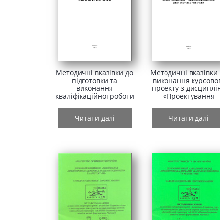
Методичні вказівки до
Методичні вказівки
підготовки та
виконання курсово
виконання
проекту з дисциплі
кваліфікаційної роботи
«Проектування
студентів ступеня
автотранспортних 
магістра, 2018
авторемонтних
Читати далі
Читати далі
підприємств», 201