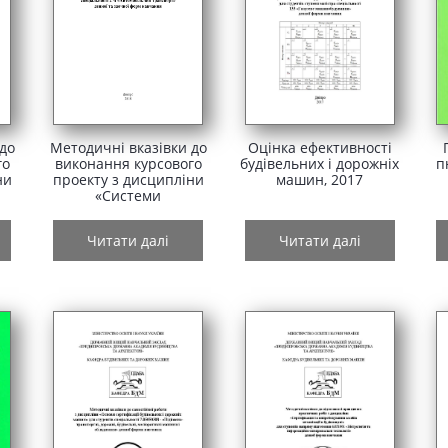
 до
Методичні вказівки до
Оцінка ефективності
го
виконання курсового
будівельних і дорожніх
п
ни
проекту з дисципліни
машин, 2017
«Системи
та
діагностування
автомобілів», 2018
Читати далі
Читати далі
8