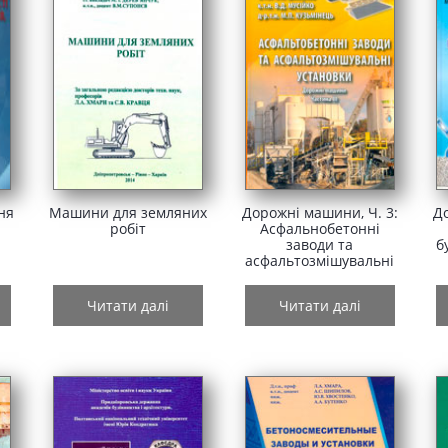
ня
Машини для земляних
Дорожні машини, Ч. 3:
Д
робіт
Асфальнобетонні
заводи та
б
асфальтозмішувальні
 і
установки (загальні
с
відомості, конструкції,
Читати далі
Читати далі
вибір, технічні
характеристики)