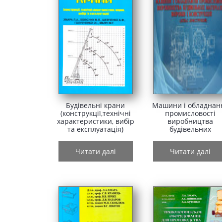
Будівельні крани
Машини і обладнан
(конструкції,технічні
промисловості
характеристики, вибір
виробництва
та експлуатація)
будівельних
матеріалів, виробів
конструкцій. Атла
Читати далі
Читати далі
конструкцій