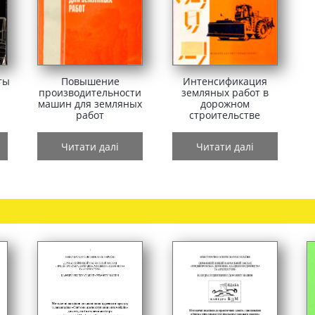
ты
Повышение
Интенсификация
производительности
земляных работ в
машин для земляных
дорожном
работ
строительстве
Читати далі
Читати далі