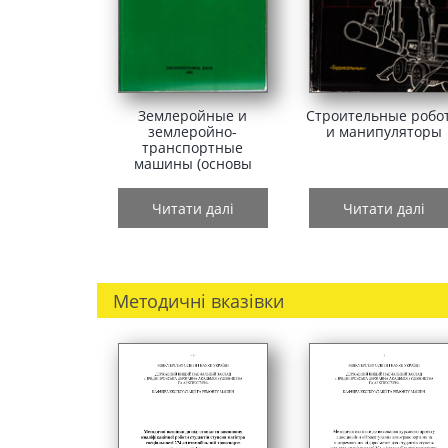
Землеройные и
Строительные робо
землеройно-
и манипуляторы
транспортные
машины (основы
теории расчетов и
сборник задач)
Читати далі
Читати далі
Методичні вказівки