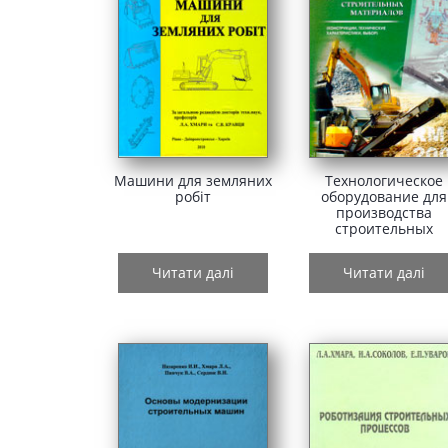
Машини для земляних
Технологическое
робіт
оборудование для
производства
строительных
материалов
(конструкции,
Читати далі
Читати далі
технические
характеристики,
выбор)