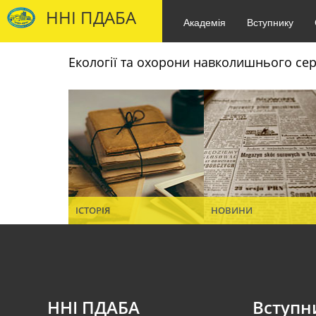
ННІ ПДАБА
Академія
Вступнику
Екології та охорони навколишнього с
ІСТОРІЯ
НОВИНИ
ННІ ПДАБА
Вступн