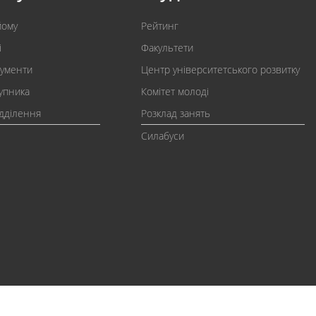
йому
Рейтинг
і
Факультети
кументи
Центр університетського розвитку
упника
Комітет молоді
ідділення
Розклад занять
Силабуси