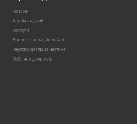
Новини
Історія академії
Послуги
Енерго-інноваційний Хаб
Науково-дослідна частина
Публічна діяльність