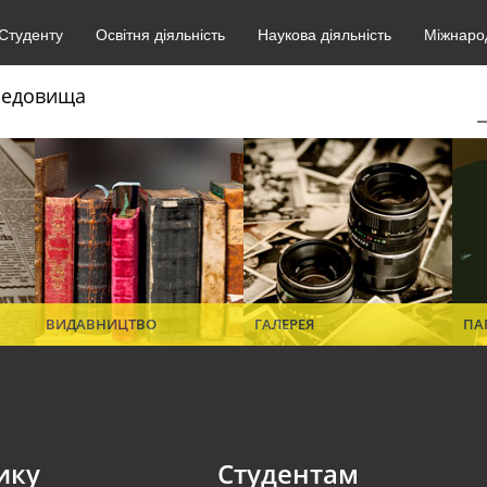
Студенту
Освітня діяльність
Наукова діяльність
Міжнарод
ередовища
ВИДАВНИЦТВО
ГАЛЕРЕЯ
ПА
ику
Студентам