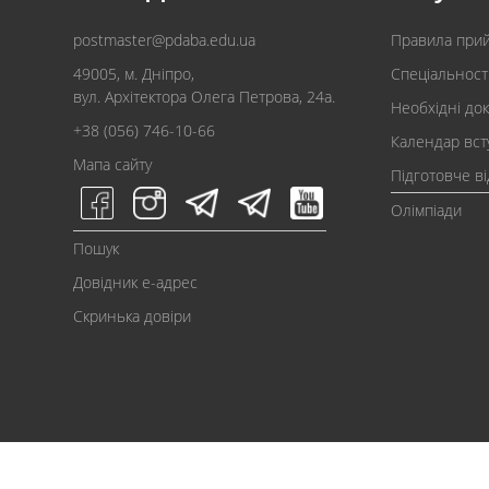
postmaster@pdaba.edu.ua
Правила при
49005, м. Дніпро,
Спеціальност
вул. Архітектора Олега Петрова, 24а.
Необхідні до
+38 (056) 746-10-66
Календар вст
Мапа сайту
Підготовче в
Олімпіади
Пошук
Довідник e-адрес
Скринька довіри