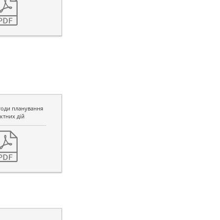
тоди планування
ктних дій