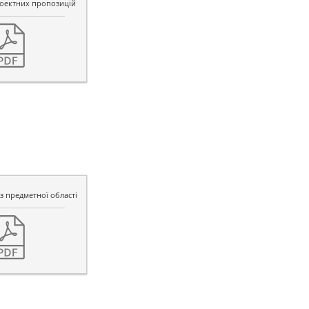
оектних пропозицій
з предметної області