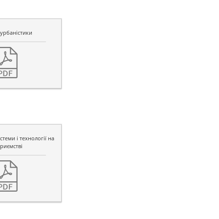
урбаністики
теми і технології на
риємстві