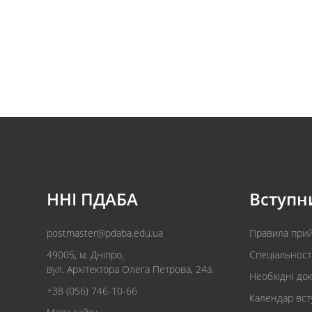
ННІ ПДАБА
Вступн
postmaster@pdaba.edu.ua
Правила при
49005, м. Дніпро,
Спеціальност
вул. Архітектора Олега Петрова, 24а.
Необхідні до
+38 (056) 746-10-66
Календар вст