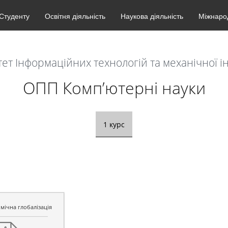
Студенту
Освітня діяльність
Наукова діяльність
Міжнарод
ет Інформаційних технологій та механічної і
ОПП Комп’ютерні науки
1 курс
мічна глобалізація