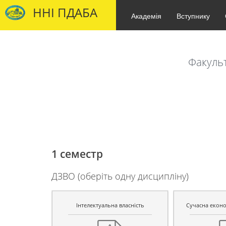
ННІ ПДАБА
Академія
Вступнику
Факульт
1 семестр
ДЗВО (оберіть одну дисципліну)
Інтелектуальна власність
Сучасна еконо