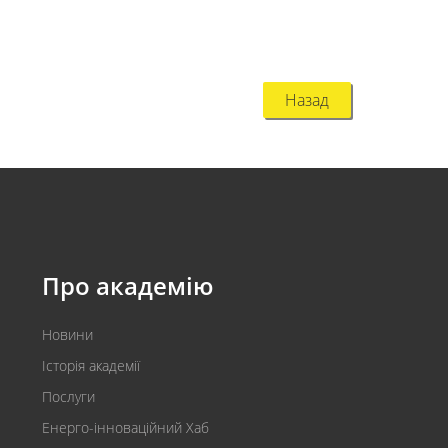
Назад
Про академію
Новини
Історія академії
Послуги
Енерго-інноваційний Хаб