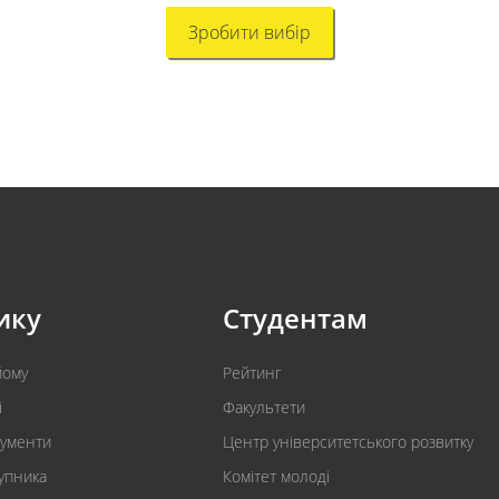
Зробити вибір
ику
Студентам
йому
Рейтинг
і
Факультети
кументи
Центр університетського розвитку
упника
Комітет молоді