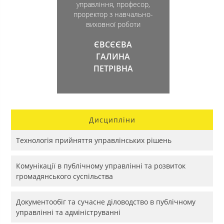
управління, професор,
проректор з навчально-
виховної роботи
ЄВСЄЄВА
ГАЛИНА
ПЕТРІВНА
Дисципліни
Технологія прийняття управлінських рішень
Комунікації в публічному управлінні та розвиток
громадянського суспільства
Документообіг та сучасне діловодство в публічному
управлінні та адмініструванні