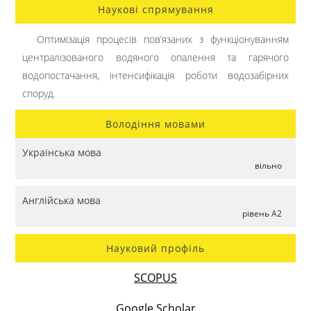
Наукові спрямування
Оптимізація процесів пов’язаних з функціонуванням
централізованого водяного опалення та гарячого
водопостачання, інтенсифікація роботи водозабірних
споруд.
Володіння мовами
Українська мова
вільно
Англійська мова
рівень A2
Науковий профіль
SCOPUS
Google Scholar