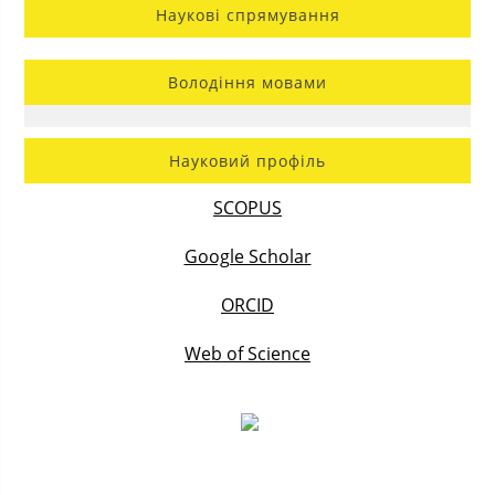
Наукові спрямування
Володіння мовами
Науковий профіль
SCOPUS
Google Scholar
ORCID
Web of Science