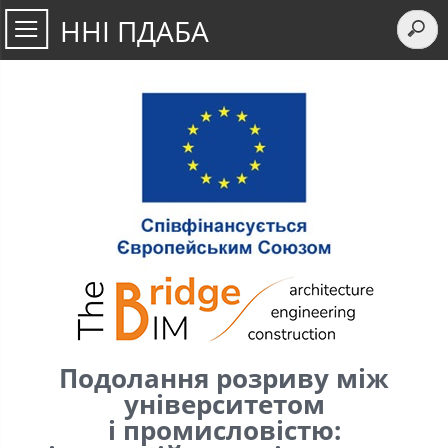
ННІ ПДАБА
Подолання розриву між
університетом
і промисловістю: