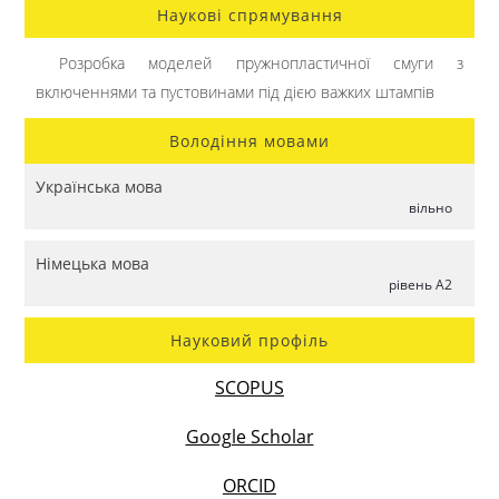
Наукові спрямування
Розробка моделей пружнопластичної смуги з
включеннями та пустовинами під дією важких штампів
Володіння мовами
Українська мова
вільно
Німецька мова
рівень A2
Науковий профіль
SCOPUS
Google Scholar
ORCID