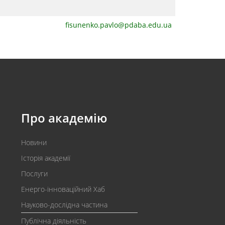
fisunenko.pavlo@pdaba.edu.ua
Про академію
Новини
Історія академії
Послуги
Енерго-інноваційний Хаб
Науково-дослідна частина
Публічна діяльність