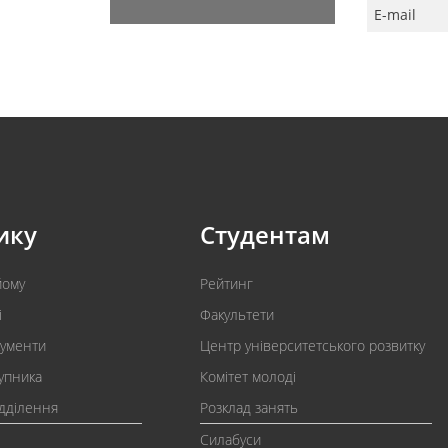
E-mail
ику
Студентам
йому
Рейтинг
і
Факультети
кументи
Центр університетського розвитку
упника
Комітет молоді
ідділення
Розклад занять
Силабуси