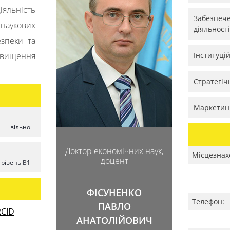
яльність
Забезпече
аукових
діяльності
езпеки та
двищення
Інституці
Стратегіч
Маркетин
вільно
Доктор економічних наук,
Місцезнах
доцент
рівень B1
ФІСУНЕНКО
Телефон:
ПАВЛО
CID
АНАТОЛІЙОВИЧ