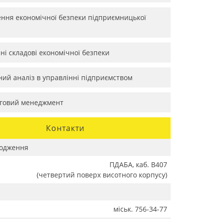
ння економічної безпеки підприємницької
йні складові економічної безпеки
ний аналіз в управлінні підприємством
говий менеджмент
Контакти
одження
ПДАБА, каб. В407
(четвертий поверх висотного корпусу)
міськ. 756-34-77