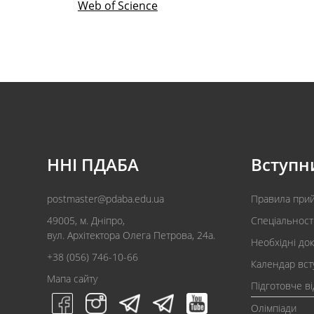
Web of Science
ННІ ПДАБА
Вступн
postmaster@pdaba.edu.ua
Правила при
49005, м. Дніпро,
Спеціальност
вул. Архітектора Олега Петрова, 24а.
Необхідні до
+38 (056) 746-10-66
Календар вст
Мапа сайту
Підготовче в
Олімпіади