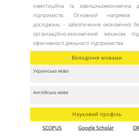
інвестиційна та зовнішньоекономічна ді
підприємств. Основний напрямок н
досліджень – забезпечення економічної б
організаційно-економічний механізм пі
ефективності діяльності підприємства
Володіння мовами
Українська мова
Англійська мова
Науковий профіль
SCOPUS
Google Scholar
OR