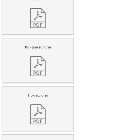
Конфліктологія
Полiтологiя