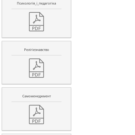
Психологiя_i_педагогiка
Релiгieзнавство
Самоменеджмент