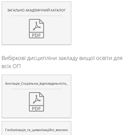
ЗАГАЛЬНО АКАДЕМІЧНИЙ КАТАЛОГ
Вибіркові дисципліни закладу вищої освіти для
всіх ОП
Анотація_Соціальна_відповідальність_ОрловськаЮ.В._МЕПУА
Глобалiзацiя_та_цивилiзацiйнi_виклики