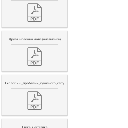
Друга іноземна мова (англійська)
Екологiчнi_проблеми_сучасного_свiту
Етика_i_естетика